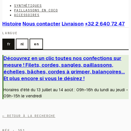
SYNTHÉTIQUES
PAILLASSONS EN COCO
ACCESSOIRES
Histoire
Nous contacter
Livraison
+32 2 640 72 47
LANGUE
fr
nl
en
Découvrez en un clic toutes nos confections sur
mesure ! Filets, cordes, sangles, paillassons,
échelles, bâches, cordes à grimper, balançoires...
Et plus encore si vous le désirez !
Horaires d'été du 13 juillet au 14 août : 09h-16h du lundi au jeudi -
09h-15h le vendredi
← RETOUR À LA RECHERCHE
RÉF · 351