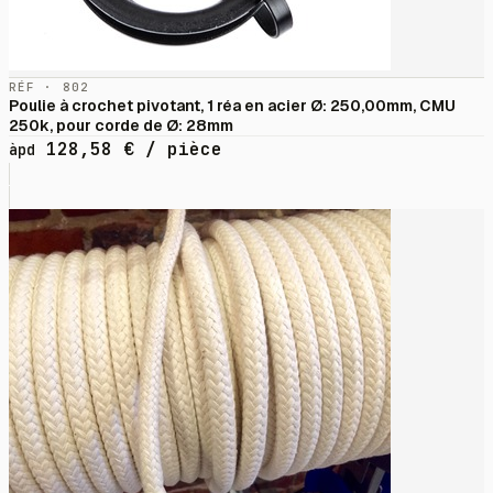
RÉF · 802
Poulie à crochet pivotant, 1 réa en acier Ø: 250,00mm, CMU
250k, pour corde de Ø: 28mm
128,58
€
/ pièce
àpd