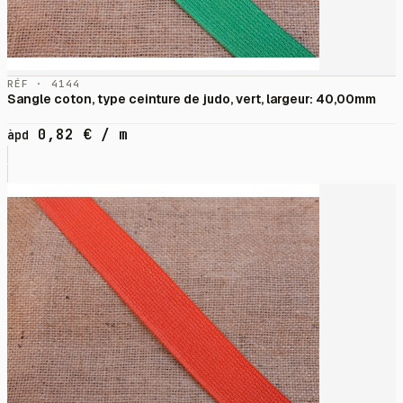
RÉF · 4144
Sangle coton, type ceinture de judo, vert, largeur: 40,00mm
0,82
€
/ m
àpd