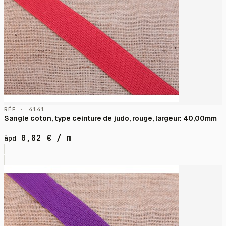
RÉF · 4141
Sangle coton, type ceinture de judo, rouge, largeur: 40,00mm
0,82
€
/ m
àpd