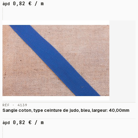
0,82
€
/ m
àpd
RÉF · 4139
Sangle coton, type ceinture de judo, bleu, largeur: 40,00mm
0,82
€
/ m
àpd