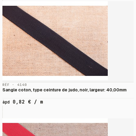
RÉF · 4140
Sangle coton, type ceinture de judo, noir, largeur: 40,00mm
0,82
€
/ m
àpd