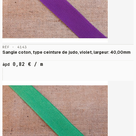
RÉF · 4143
Sangle coton, type ceinture de judo, violet, largeur: 40,00mm
0,82
€
/ m
àpd