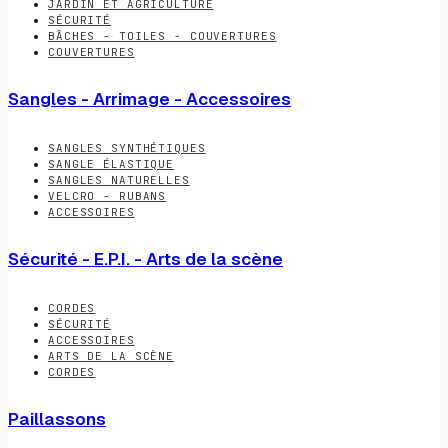
JARDIN ET AGRICULTURE
SÉCURITÉ
BÂCHES - TOILES - COUVERTURES
COUVERTURES
Sangles - Arrimage - Accessoires
SANGLES SYNTHÉTIQUES
SANGLE ÉLASTIQUE
SANGLES NATURELLES
VELCRO - RUBANS
ACCESSOIRES
Sécurité - E.P.I. - Arts de la scène
CORDES
SÉCURITÉ
ACCESSOIRES
ARTS DE LA SCÈNE
CORDES
Paillassons