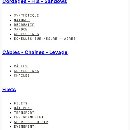
Cordages - Fils - Sandows
SYNTHÉTIQUE
NATUREL
RÉCRÉATIF
SANDOW
ACCESSOIRES
ECHELLES SUR MESURE - AGRÈS
Câbles - Chaînes - Levage
CÂBLES
ACCESSOIRES
CHAINES
Filets
FILETS
BÂTIMENT
TRANSPORT
ENVIRONNEMENT
SPORT ET LOISIR
EVÉNEMENT