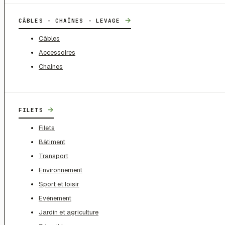
→
CÂBLES - CHAÎNES - LEVAGE
Câbles
Accessoires
Chaines
→
FILETS
Filets
Bâtiment
Transport
Environnement
Sport et loisir
Evénement
Jardin et agriculture