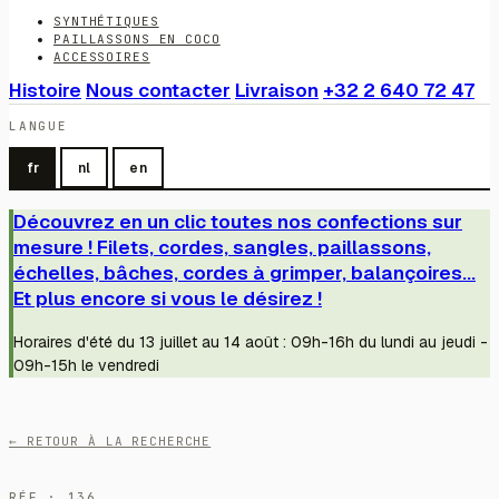
SYNTHÉTIQUES
PAILLASSONS EN COCO
ACCESSOIRES
Histoire
Nous contacter
Livraison
+32 2 640 72 47
LANGUE
fr
nl
en
Découvrez en un clic toutes nos confections sur
mesure ! Filets, cordes, sangles, paillassons,
échelles, bâches, cordes à grimper, balançoires...
Et plus encore si vous le désirez !
Horaires d'été du 13 juillet au 14 août : 09h-16h du lundi au jeudi -
09h-15h le vendredi
← RETOUR À LA RECHERCHE
RÉF · 136