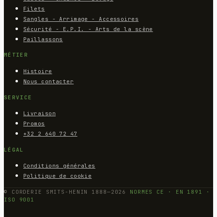
Filets
Sangles - Arrimage - Accessoires
Sécurité - E.P.I. - Arts de la scène
Paillassons
MÉTIER
Histoire
Nous contacter
SERVICE
Livraison
Promos
+32 2 640 72 47
LÉGAL
Conditions générales
Politique de cookie
© CORDERIE SMITS-HENIN 1888—2026
NORMES CE · EN 1891 ·
ISO 9001