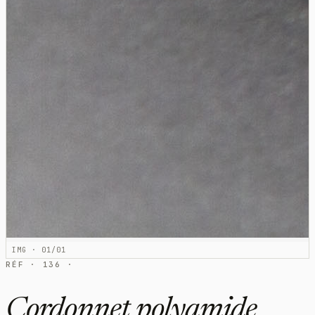
IMG · 01/01
RÉF · 136 ·
Cordonnet polyamide