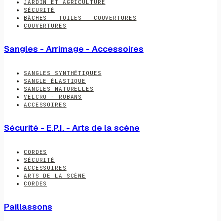
JARDIN ET AGRICULTURE
SÉCURITÉ
BÂCHES - TOILES - COUVERTURES
COUVERTURES
Sangles - Arrimage - Accessoires
SANGLES SYNTHÉTIQUES
SANGLE ÉLASTIQUE
SANGLES NATURELLES
VELCRO - RUBANS
ACCESSOIRES
Sécurité - E.P.I. - Arts de la scène
CORDES
SÉCURITÉ
ACCESSOIRES
ARTS DE LA SCÈNE
CORDES
Paillassons