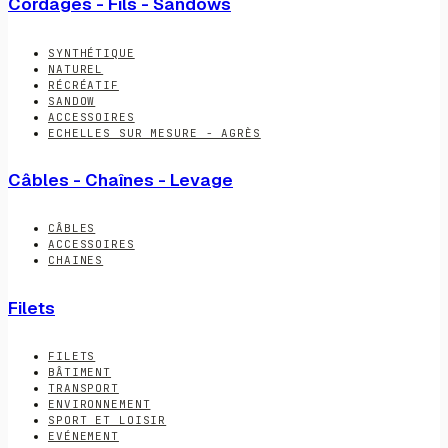
Cordages - Fils - Sandows
SYNTHÉTIQUE
NATUREL
RÉCRÉATIF
SANDOW
ACCESSOIRES
ECHELLES SUR MESURE - AGRÈS
Câbles - Chaînes - Levage
CÂBLES
ACCESSOIRES
CHAINES
Filets
FILETS
BÂTIMENT
TRANSPORT
ENVIRONNEMENT
SPORT ET LOISIR
EVÉNEMENT