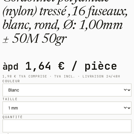
(nylon) tressé ,16 fuseaux,
blanc, rond, Ø: 1,00mm
± 50M 50gr
1,64
€
/ pièce
àpd
1,98
€
TVA COMPRISE · TVA INCL. · LIVRAISON 24/48H
COULEUR
TAILLE
QUANTITÉ