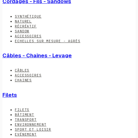
Cordages - Fils - Sandows
SYNTHÉTIQUE
NATUREL
RÉCRÉATIF
SANDOW
ACCESSOIRES
ECHELLES SUR MESURE - AGRÈS
Câbles - Chaînes - Levage
CÂBLES
ACCESSOIRES
CHAINES
Filets
FILETS
BÂTIMENT
TRANSPORT
ENVIRONNEMENT
SPORT ET LOISIR
EVÉNEMENT