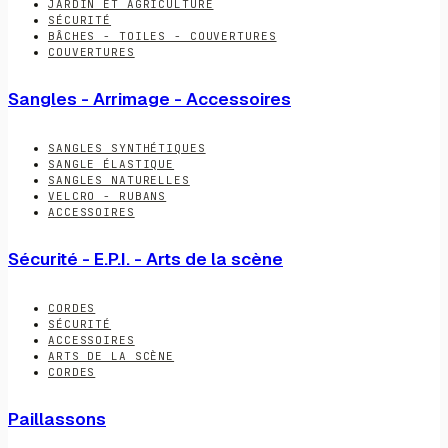
JARDIN ET AGRICULTURE
SÉCURITÉ
BÂCHES - TOILES - COUVERTURES
COUVERTURES
Sangles - Arrimage - Accessoires
SANGLES SYNTHÉTIQUES
SANGLE ÉLASTIQUE
SANGLES NATURELLES
VELCRO - RUBANS
ACCESSOIRES
Sécurité - E.P.I. - Arts de la scène
CORDES
SÉCURITÉ
ACCESSOIRES
ARTS DE LA SCÈNE
CORDES
Paillassons