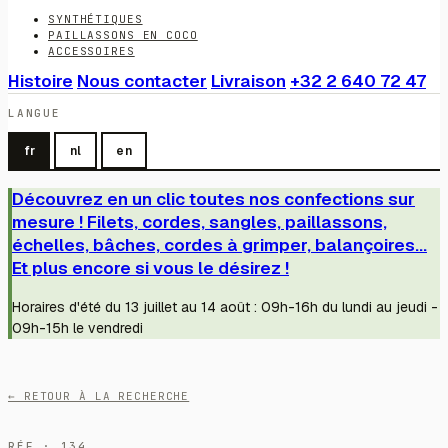
SYNTHÉTIQUES
PAILLASSONS EN COCO
ACCESSOIRES
Histoire
Nous contacter
Livraison
+32 2 640 72 47
LANGUE
fr
nl
en
Découvrez en un clic toutes nos confections sur
mesure ! Filets, cordes, sangles, paillassons,
échelles, bâches, cordes à grimper, balançoires...
Et plus encore si vous le désirez !
Horaires d'été du 13 juillet au 14 août : 09h-16h du lundi au jeudi -
09h-15h le vendredi
← RETOUR À LA RECHERCHE
RÉF · 134