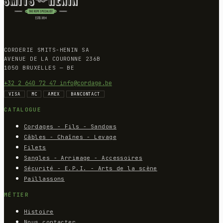
CORDERIE SMITS-HENIN SA
AVENUE DE LA COURONNE 236B
1050 BRUXELLES — BE
+32 2 640 72 47
info@cordage.be
VISA
MC
AMEX
BANCONTACT
CATALOGUE
Cordages - Fils - Sandows
Câbles - Chaînes - Levage
Filets
Sangles - Arrimage - Accessoires
Sécurité - E.P.I. - Arts de la scène
Paillassons
MÉTIER
Histoire
Nous contacter