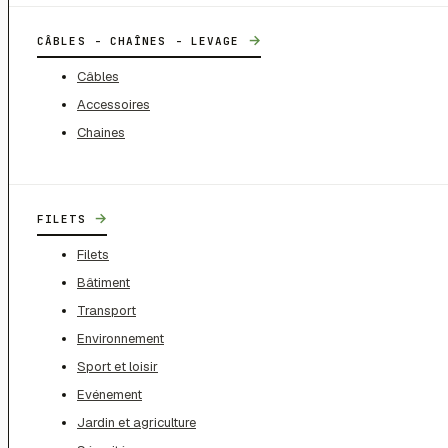
→
CÂBLES - CHAÎNES - LEVAGE
Câbles
Accessoires
Chaines
→
FILETS
Filets
Bâtiment
Transport
Environnement
Sport et loisir
Evénement
Jardin et agriculture