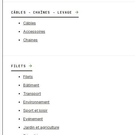
→
CÂBLES - CHAÎNES - LEVAGE
Câbles
Accessoires
Chaines
→
FILETS
Filets
Bâtiment
Transport
Environnement
Sport et loisir
Evénement
Jardin et agriculture