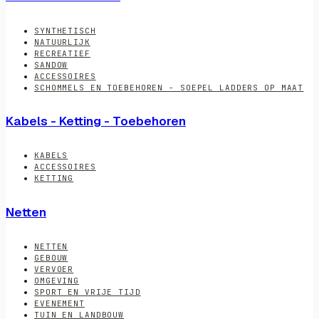
SYNTHETISCH
NATUURLIJK
RECREATIEF
SANDOW
ACCESSOIRES
SCHOMMELS EN TOEBEHOREN - SOEPEL LADDERS OP MAAT
Kabels - Ketting - Toebehoren
KABELS
ACCESSOIRES
KETTING
Netten
NETTEN
GEBOUW
VERVOER
OMGEVING
SPORT EN VRIJE TIJD
EVENEMENT
TUIN EN LANDBOUW