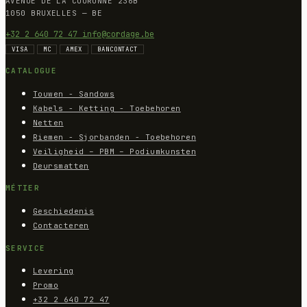
AVENUE DE LA COURONNE 236B
1050 BRUXELLES — BE
+32 2 640 72 47
info@cordage.be
VISA
MC
AMEX
BANCONTACT
CATALOGUE
Touwen - Sandows
Kabels - Ketting - Toebehoren
Netten
Riemen - Sjorbanden - Toebehoren
Veiligheid – PBM – Podiumkunsten
Deursmatten
MÉTIER
Geschiedenis
Contacteren
SERVICE
Levering
Promo
+32 2 640 72 47