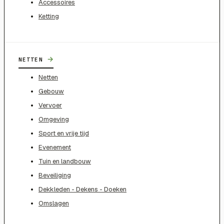
Accessoires
Ketting
→
NETTEN
Netten
Gebouw
Vervoer
Omgeving
Sport en vrije tijd
Evenement
Tuin en landbouw
Beveiliging
Dekkleden - Dekens - Doeken
Omslagen