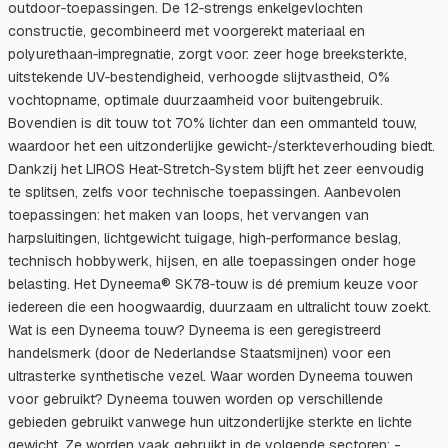
outdoor‑toepassingen. De 12‑strengs enkelgevlochten
constructie, gecombineerd met voorgerekt materiaal en
polyurethaan‑impregnatie, zorgt voor: zeer hoge breeksterkte,
uitstekende UV‑bestendigheid, verhoogde slijtvastheid, 0%
vochtopname, optimale duurzaamheid voor buitengebruik.
Bovendien is dit touw tot 70% lichter dan een ommanteld touw,
waardoor het een uitzonderlijke gewicht‑/sterkteverhouding biedt.
Dankzij het LIROS Heat‑Stretch‑System blijft het zeer eenvoudig
te splitsen, zelfs voor technische toepassingen. Aanbevolen
toepassingen: het maken van loops, het vervangen van
harpsluitingen, lichtgewicht tuigage, high‑performance beslag,
technisch hobbywerk, hijsen, en alle toepassingen onder hoge
belasting. Het Dyneema® SK78‑touw is dé premium keuze voor
iedereen die een hoogwaardig, duurzaam en ultralicht touw zoekt.
Wat is een Dyneema touw? Dyneema is een geregistreerd
handelsmerk (door de Nederlandse Staatsmijnen) voor een
ultrasterke synthetische vezel. Waar worden Dyneema touwen
voor gebruikt? Dyneema touwen worden op verschillende
gebieden gebruikt vanwege hun uitzonderlijke sterkte en lichte
gewicht. Ze worden vaak gebruikt in de volgende sectoren: -