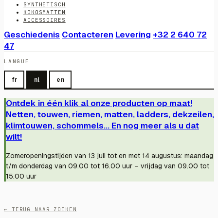
SYNTHETISCH
KOKOSMATTEN
ACCESSOIRES
Geschiedenis
Contacteren
Levering
+32 2 640 72
47
LANGUE
fr
nl
en
Ontdek in één klik al onze producten op maat!
Netten, touwen, riemen, matten, ladders, dekzeilen,
klimtouwen, schommels... En nog meer als u dat
wilt!
Zomeropeningstijden van 13 juli tot en met 14 augustus: maandag
t/m donderdag van 09.00 tot 16.00 uur – vrijdag van 09.00 tot
15.00 uur
← TERUG NAAR ZOEKEN