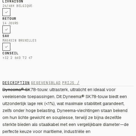
LIVRAISON
24/48H BELGIQUE
RETOUR
14 JOURS
SAV
MAGASIN BRUXELLES
CONSEIL
+32 2 640 72 47
DESCRIPTION
GEGEVENSBLAD
PRIJS /
Dyneema® SK78‑touw: ultrasterk, ultralicht en ideaal voor
veeleisende toepassingen. Dit Dyneema® SK78‑touw biedt een
uitzonderlijk lage rek (<1%), wat maximale stabiliteit garandeert,
zelfs onder hoge belasting. Dyneema‑vlechtingen staan bekend
om hun lichte gewicht en souplesse, terwijl ze bijna dezelfde
sterkte bieden als staalkabel met een vergelijkbare diameter—de
perfecte keuze voor maritieme, industriële en