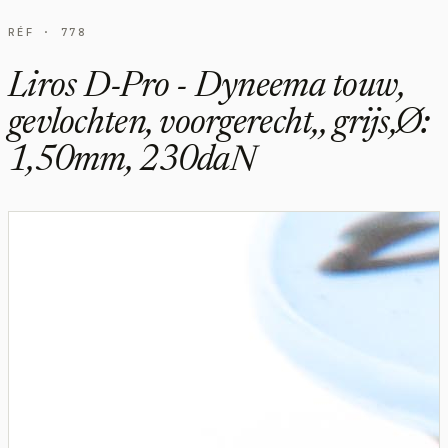
RÉF · 778
Liros D-Pro - Dyneema touw,
gevlochten, voorgerecht,, grijs,Ø:
1,50mm, 230daN