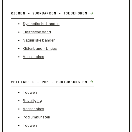
→
RIEMEN - SJORBANDEN - TOEBEHOREN
Synthetische banden
Elastische band
Natuurlijke banden
Klittenband - Lintjes
Accessoires
→
VEILIGHEID – PBM – PODIUMKUNSTEN
Touwen
Beveiliging
Accessoires
Podiumkunsten
Touwen