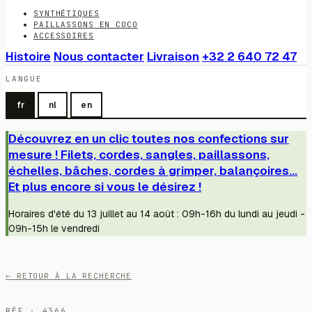
SYNTHÉTIQUES
PAILLASSONS EN COCO
ACCESSOIRES
Histoire
Nous contacter
Livraison
+32 2 640 72 47
LANGUE
fr
nl
en
Découvrez en un clic toutes nos confections sur
mesure ! Filets, cordes, sangles, paillassons,
échelles, bâches, cordes à grimper, balançoires...
Et plus encore si vous le désirez !
Horaires d'été du 13 juillet au 14 août : 09h-16h du lundi au jeudi -
09h-15h le vendredi
← RETOUR À LA RECHERCHE
RÉF · 4366