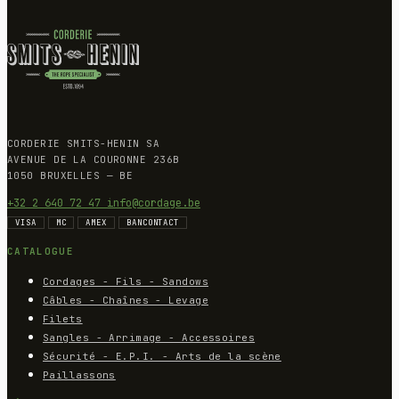
CORDERIE SMITS-HENIN SA
AVENUE DE LA COURONNE 236B
1050 BRUXELLES — BE
+32 2 640 72 47
info@cordage.be
VISA
MC
AMEX
BANCONTACT
CATALOGUE
Cordages - Fils - Sandows
Câbles - Chaînes - Levage
Filets
Sangles - Arrimage - Accessoires
Sécurité - E.P.I. - Arts de la scène
Paillassons