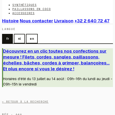
SYNTHÉTIQUES
PAILLASSONS EN COCO
ACCESSOIRES
Histoire
Nous contacter
Livraison
+32 2 640 72 47
LANGUE
fr
nl
en
Découvrez en un clic toutes nos confections sur
mesure ! Filets, cordes, sangles, paillassons,
échelles, bâches, cordes à grimper, balançoires...
Et plus encore si vous le désirez !
Horaires d'été du 13 juillet au 14 août : 09h-16h du lundi au jeudi -
09h-15h le vendredi
← RETOUR À LA RECHERCHE
RÉF · 646