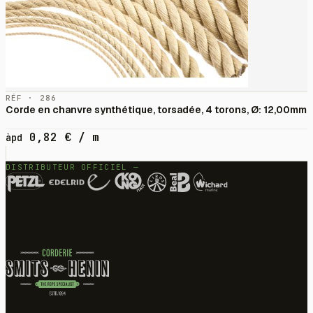
RÉF · 286
Corde en chanvre synthétique, torsadée, 4 torons, Ø: 12,00mm
0,82
€
/ m
àpd
DISTRIBUTEUR OFFICIEL —