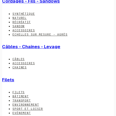
Cordages - Fils - Sandows
SYNTHÉTIQUE
NATUREL
RÉCRÉATIF
SANDOW
ACCESSOIRES
ECHELLES SUR MESURE - AGRÈS
Câbles - Chaînes - Levage
CÂBLES
ACCESSOIRES
CHAINES
Filets
FILETS
BÂTIMENT
TRANSPORT
ENVIRONNEMENT
SPORT ET LOISIR
EVÉNEMENT