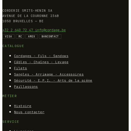
CORDERIE SMITS-HENIN SA
AVENUE DE LA COURONNE 236B
1050 BRUXELLES — BE
+32 2 640 72 47
info@cordage.be
VISA
MC
AMEX
BANCONTACT
CATALOGUE
Cordages - Fils - Sandows
Câbles - Chaînes - Levage
Filets
Sangles - Arrimage - Accessoires
Sécurité - E.P.I. - Arts de la scène
Paillassons
MÉTIER
Histoire
Nous contacter
SERVICE