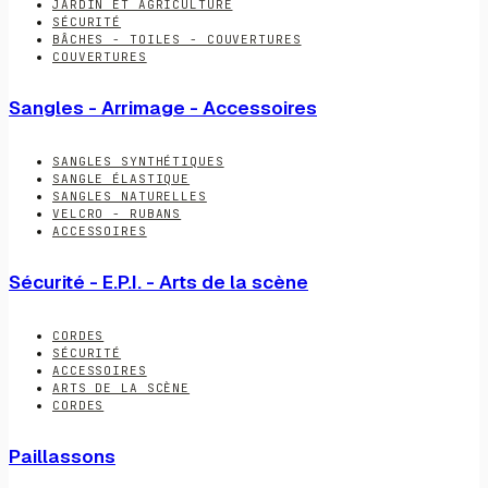
JARDIN ET AGRICULTURE
SÉCURITÉ
BÂCHES - TOILES - COUVERTURES
COUVERTURES
Sangles - Arrimage - Accessoires
SANGLES SYNTHÉTIQUES
SANGLE ÉLASTIQUE
SANGLES NATURELLES
VELCRO - RUBANS
ACCESSOIRES
Sécurité - E.P.I. - Arts de la scène
CORDES
SÉCURITÉ
ACCESSOIRES
ARTS DE LA SCÈNE
CORDES
Paillassons