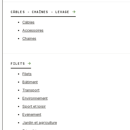
→
CÂBLES - CHAÎNES - LEVAGE
Câbles
Accessoires
Chaines
→
FILETS
Filets
Bâtiment
Transport
Environnement
Sport et loisir
Evénement
Jardin et agriculture