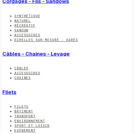
Cordages - Fils - Sandows
SYNTHÉTIQUE
NATUREL
RÉCRÉATIF
SANDOW
ACCESSOIRES
ECHELLES SUR MESURE - AGRÈS
Câbles - Chaînes - Levage
CÂBLES
ACCESSOIRES
CHAINES
Filets
FILETS
BÂTIMENT
TRANSPORT
ENVIRONNEMENT
SPORT ET LOISIR
EVÉNEMENT