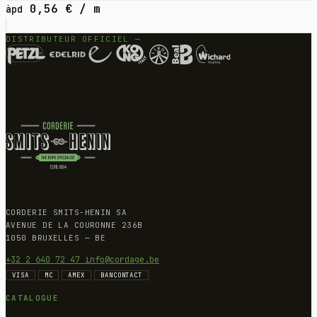
0,56
€
/ m
àpd
DISTRIBUTEUR OFFICIEL —
CORDERIE SMITS-HENIN SA
AVENUE DE LA COURONNE 236B
1050 BRUXELLES — BE
+32 2 640 72 47
info@cordage.be
VISA
MC
AMEX
BANCONTACT
CATALOGUE