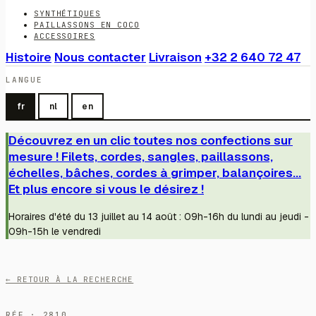
SYNTHÉTIQUES
PAILLASSONS EN COCO
ACCESSOIRES
Histoire
Nous contacter
Livraison
+32 2 640 72 47
LANGUE
fr
nl
en
Découvrez en un clic toutes nos confections sur
mesure ! Filets, cordes, sangles, paillassons,
échelles, bâches, cordes à grimper, balançoires...
Et plus encore si vous le désirez !
Horaires d'été du 13 juillet au 14 août : 09h-16h du lundi au jeudi -
09h-15h le vendredi
← RETOUR À LA RECHERCHE
RÉF · 2810