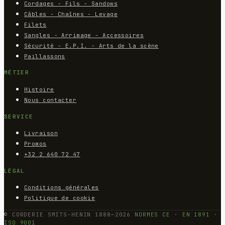
Cordages - Fils - Sandows
Câbles - Chaînes - Levage
Filets
Sangles - Arrimage - Accessoires
Sécurité - E.P.I. - Arts de la scène
Paillassons
MÉTIER
Histoire
Nous contacter
SERVICE
Livraison
Promos
+32 2 640 72 47
LÉGAL
Conditions générales
Politique de cookie
© CORDERIE SMITS-HENIN 1888—2026
NORMES CE · EN 1891 ·
ISO 9001