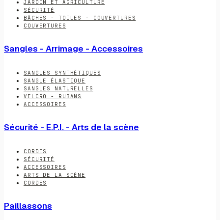
JARDIN ET AGRICULTURE
SÉCURITÉ
BÂCHES - TOILES - COUVERTURES
COUVERTURES
Sangles - Arrimage - Accessoires
SANGLES SYNTHÉTIQUES
SANGLE ÉLASTIQUE
SANGLES NATURELLES
VELCRO - RUBANS
ACCESSOIRES
Sécurité - E.P.I. - Arts de la scène
CORDES
SÉCURITÉ
ACCESSOIRES
ARTS DE LA SCÈNE
CORDES
Paillassons