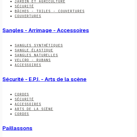
JARDIN ET AGRICULTURE
SÉCURITÉ
BÂCHES - TOILES - COUVERTURES
COUVERTURES
Sangles - Arrimage - Accessoires
SANGLES SYNTHÉTIQUES
SANGLE ÉLASTIQUE
SANGLES NATURELLES
VELCRO - RUBANS
ACCESSOIRES
Sécurité - E.P.I. - Arts de la scène
CORDES
SÉCURITÉ
ACCESSOIRES
ARTS DE LA SCÈNE
CORDES
Paillassons