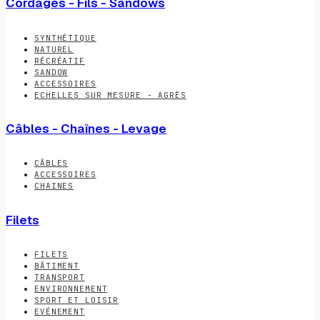
Cordages - Fils - Sandows
SYNTHÉTIQUE
NATUREL
RÉCRÉATIF
SANDOW
ACCESSOIRES
ECHELLES SUR MESURE - AGRÈS
Câbles - Chaînes - Levage
CÂBLES
ACCESSOIRES
CHAINES
Filets
FILETS
BÂTIMENT
TRANSPORT
ENVIRONNEMENT
SPORT ET LOISIR
EVÉNEMENT