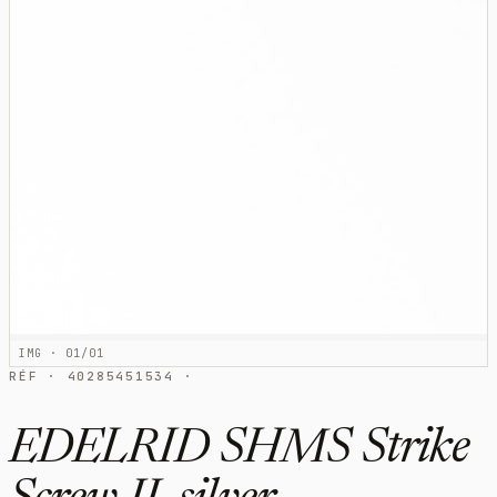
IMG · 01/01
RÉF · 40285451534 ·
EDELRID SHMS Strike