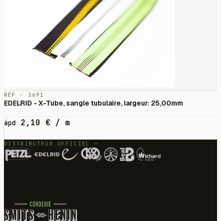
RÉF · 3691
EDELRID - X-Tube, sangle tubulaire, largeur: 25,00mm
2,10
€
/ m
àpd
DISTRIBUTEUR OFFICIEL —