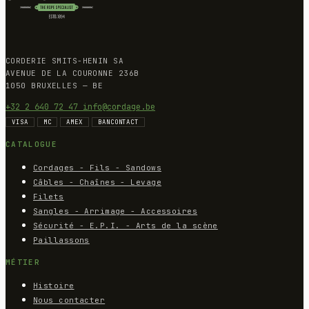
CORDERIE SMITS-HENIN SA
AVENUE DE LA COURONNE 236B
1050 BRUXELLES — BE
+32 2 640 72 47
info@cordage.be
VISA
MC
AMEX
BANCONTACT
CATALOGUE
Cordages - Fils - Sandows
Câbles - Chaînes - Levage
Filets
Sangles - Arrimage - Accessoires
Sécurité - E.P.I. - Arts de la scène
Paillassons
MÉTIER
Histoire
Nous contacter