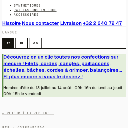
SYNTHÉTIQUES
PAILLASSONS EN COCO
ACCESSOIRES
Histoire
Nous contacter
Livraison
+32 2 640 72 47
LANGUE
fr
nl
en
Découvrez en un clic toutes nos confections sur
mesure ! Filets, cordes, sangles, paillassons,
échelles, bâches, cordes à grimper, balançoires...
Et plus encore si vous le désirez !
Horaires d'été du 13 juillet au 14 août : 09h-16h du lundi au jeudi -
09h-15h le vendredi
← RETOUR À LA RECHERCHE
RÉF · 40285451534