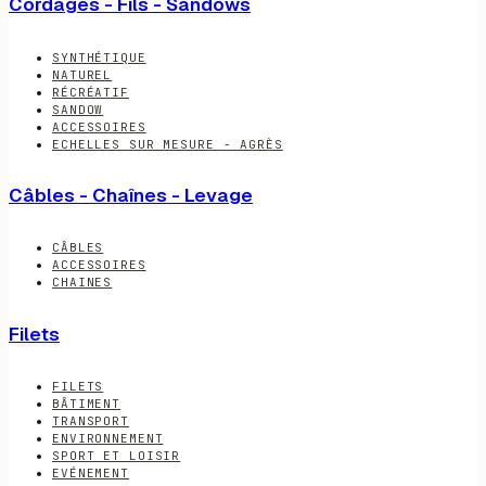
Cordages - Fils - Sandows
SYNTHÉTIQUE
NATUREL
RÉCRÉATIF
SANDOW
ACCESSOIRES
ECHELLES SUR MESURE - AGRÈS
Câbles - Chaînes - Levage
CÂBLES
ACCESSOIRES
CHAINES
Filets
FILETS
BÂTIMENT
TRANSPORT
ENVIRONNEMENT
SPORT ET LOISIR
EVÉNEMENT