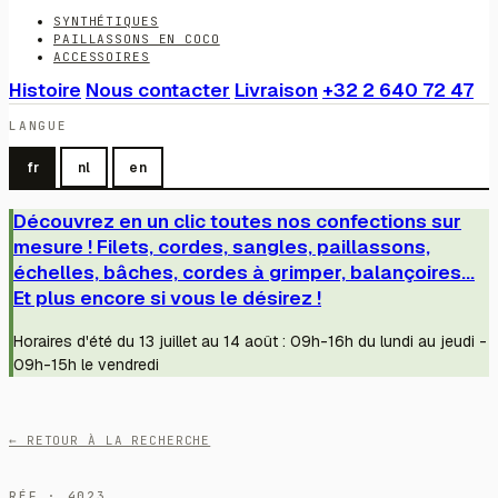
SYNTHÉTIQUES
PAILLASSONS EN COCO
ACCESSOIRES
Histoire
Nous contacter
Livraison
+32 2 640 72 47
LANGUE
fr
nl
en
Découvrez en un clic toutes nos confections sur
mesure ! Filets, cordes, sangles, paillassons,
échelles, bâches, cordes à grimper, balançoires...
Et plus encore si vous le désirez !
Horaires d'été du 13 juillet au 14 août : 09h-16h du lundi au jeudi -
09h-15h le vendredi
← RETOUR À LA RECHERCHE
RÉF · 4023