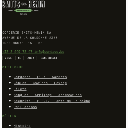
CORDERIE SMITS-HENIN SA
AVENUE DE LA COURONNE 236B
1050 BRUXELLES — BE
+32 2 640 72 47
info@cordage.be
VISA
MC
AMEX
BANCONTACT
CATALOGUE
Cordages - Fils - Sandows
Câbles - Chaînes - Levage
Filets
Sangles - Arrimage - Accessoires
Sécurité - E.P.I. - Arts de la scène
Paillassons
MÉTIER
Histoire