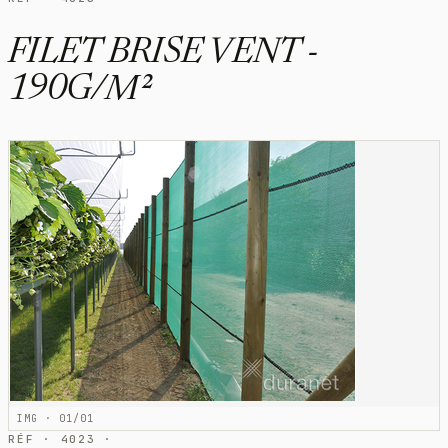
FILET BRISE VENT -
190G/M²
IMG · 01/01
RÉF · 4023 ·