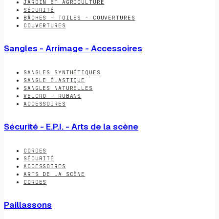
JARDIN ET AGRICULTURE
SÉCURITÉ
BÂCHES - TOILES - COUVERTURES
COUVERTURES
Sangles - Arrimage - Accessoires
SANGLES SYNTHÉTIQUES
SANGLE ÉLASTIQUE
SANGLES NATURELLES
VELCRO - RUBANS
ACCESSOIRES
Sécurité - E.P.I. - Arts de la scène
CORDES
SÉCURITÉ
ACCESSOIRES
ARTS DE LA SCÈNE
CORDES
Paillassons