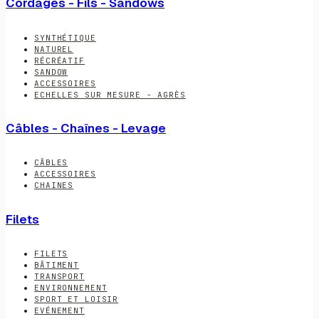
Cordages - Fils - Sandows
SYNTHÉTIQUE
NATUREL
RÉCRÉATIF
SANDOW
ACCESSOIRES
ECHELLES SUR MESURE - AGRÈS
Câbles - Chaînes - Levage
CÂBLES
ACCESSOIRES
CHAINES
Filets
FILETS
BÂTIMENT
TRANSPORT
ENVIRONNEMENT
SPORT ET LOISIR
EVÉNEMENT