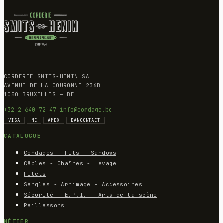
CORDERIE SMITS-HENIN SA
AVENUE DE LA COURONNE 236B
1050 BRUXELLES — BE
+32 2 640 72 47
info@cordage.be
VISA
MC
AMEX
BANCONTACT
CATALOGUE
Cordages - Fils - Sandows
Câbles - Chaînes - Levage
Filets
Sangles - Arrimage - Accessoires
Sécurité - E.P.I. - Arts de la scène
Paillassons
MÉTIER