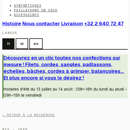
SYNTHÉTIQUES
PAILLASSONS EN COCO
ACCESSOIRES
Histoire
Nous contacter
Livraison
+32 2 640 72 47
LANGUE
fr
nl
en
Découvrez en un clic toutes nos confections sur
mesure ! Filets, cordes, sangles, paillassons,
échelles, bâches, cordes à grimper, balançoires...
Et plus encore si vous le désirez !
Horaires d'été du 13 juillet au 14 août : 09h-16h du lundi au jeudi -
09h-15h le vendredi
← RETOUR À LA RECHERCHE
RÉF · 3990