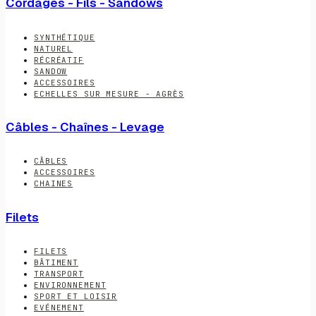
Cordages - Fils - Sandows
SYNTHÉTIQUE
NATUREL
RÉCRÉATIF
SANDOW
ACCESSOIRES
ECHELLES SUR MESURE - AGRÈS
Câbles - Chaînes - Levage
CÂBLES
ACCESSOIRES
CHAINES
Filets
FILETS
BÂTIMENT
TRANSPORT
ENVIRONNEMENT
SPORT ET LOISIR
EVÉNEMENT