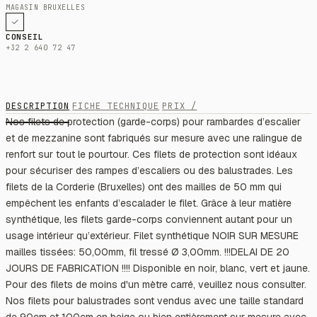
MAGASIN BRUXELLES
CONSEIL
+32 2 640 72 47
DESCRIPTION
FICHE TECHNIQUE
PRIX /
Nos filets de protection (garde-corps) pour rambardes d’escalier
et de mezzanine sont fabriqués sur mesure avec une ralingue de
renfort sur tout le pourtour. Ces filets de protection sont idéaux
pour sécuriser des rampes d’escaliers ou des balustrades. Les
filets de la Corderie (Bruxelles) ont des mailles de 50 mm qui
empêchent les enfants d’escalader le filet. Grâce à leur matière
synthétique, les filets garde-corps conviennent autant pour un
usage intérieur qu’extérieur. Filet synthétique NOIR SUR MESURE
mailles tissées: 50,00mm, fil tressé Ø 3,00mm. !!!DELAI DE 20
JOURS DE FABRICATION !!!! Disponible en noir, blanc, vert et jaune.
Pour des filets de moins d'un mètre carré, veuillez nous consulter.
Nos filets pour balustrades sont vendus avec une taille standard
de 90cm et 100cm en beige ou bien entièrement sur mesure avec