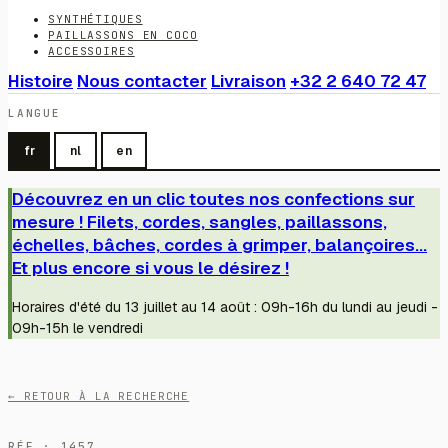
SYNTHÉTIQUES
PAILLASSONS EN COCO
ACCESSOIRES
Histoire
Nous contacter
Livraison
+32 2 640 72 47
LANGUE
fr
nl
en
Découvrez en un clic toutes nos confections sur
mesure ! Filets, cordes, sangles, paillassons,
échelles, bâches, cordes à grimper, balançoires...
Et plus encore si vous le désirez !
Horaires d'été du 13 juillet au 14 août : 09h-16h du lundi au jeudi -
09h-15h le vendredi
← RETOUR À LA RECHERCHE
RÉF · 1457