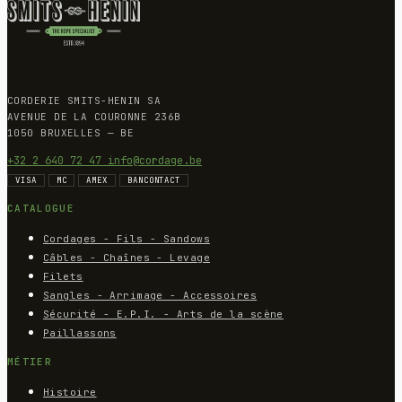
CORDERIE SMITS-HENIN SA
AVENUE DE LA COURONNE 236B
1050 BRUXELLES — BE
+32 2 640 72 47
info@cordage.be
VISA
MC
AMEX
BANCONTACT
CATALOGUE
Cordages - Fils - Sandows
Câbles - Chaînes - Levage
Filets
Sangles - Arrimage - Accessoires
Sécurité - E.P.I. - Arts de la scène
Paillassons
MÉTIER
Histoire