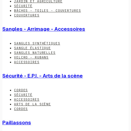
JARDIN ET AGRICULTURE
SÉCURITÉ
BÂCHES - TOILES - COUVERTURES
COUVERTURES
Sangles - Arrimage - Accessoires
SANGLES SYNTHÉTIQUES
SANGLE ÉLASTIQUE
SANGLES NATURELLES
VELCRO - RUBANS
ACCESSOIRES
Sécurité - E.P.I. - Arts de la scène
CORDES
SÉCURITÉ
ACCESSOIRES
ARTS DE LA SCÈNE
CORDES
Paillassons