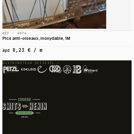
RÉF · 4574
Pics anti-oiseaux, inoxydable, 1M
8,23
€
/ m
àpd
DISTRIBUTEUR OFFICIEL —