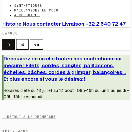
SYNTHÉTIQUES
PAILLASSONS EN COCO
ACCESSOIRES
Histoire
Nous contacter
Livraison
+32 2 640 72 47
LANGUE
fr
nl
en
Découvrez en un clic toutes nos confections sur
mesure ! Filets, cordes, sangles, paillassons,
échelles, bâches, cordes à grimper, balançoires...
Et plus encore si vous le désirez !
Horaires d'été du 13 juillet au 14 août : 09h-16h du lundi au jeudi -
09h-15h le vendredi
← RETOUR À LA RECHERCHE
RÉF · 4450