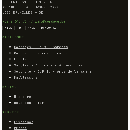
CORDERIE SMITS-HENIN SA
AVENUE DE LA COURONNE 236B
1050 BRUXELLES — BE
+32 2 640 72 47
info@cordage.be
VISA
MC
AMEX
BANCONTACT
CATALOGUE
Cordages - Fils - Sandows
Câbles - Chaînes - Levage
Filets
Sangles - Arrimage - Accessoires
Sécurité - E.P.I. - Arts de la scène
Paillassons
MÉTIER
Histoire
Nous contacter
SERVICE
Livraison
Promos