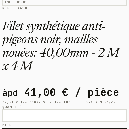
IMG · 01/01
RÉF · 4450 ·
Filet synthétique anti-
pigeons noir, mailles
nouées: 40,00mm - 2 M
x 4 M
41,00
€
/ pièce
àpd
49,61
€
TVA COMPRISE · TVA INCL. · LIVRAISON 24/48H
QUANTITÉ
PIÈCE