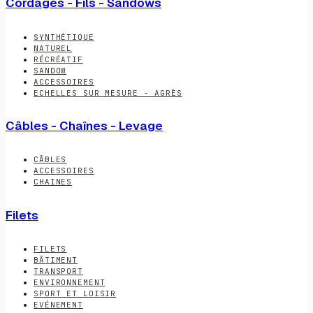
Cordages - Fils - Sandows
SYNTHÉTIQUE
NATUREL
RÉCRÉATIF
SANDOW
ACCESSOIRES
ECHELLES SUR MESURE - AGRÈS
Câbles - Chaînes - Levage
CÂBLES
ACCESSOIRES
CHAINES
Filets
FILETS
BÂTIMENT
TRANSPORT
ENVIRONNEMENT
SPORT ET LOISIR
EVÉNEMENT