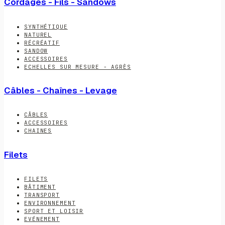
Cordages - Fils - Sandows
SYNTHÉTIQUE
NATUREL
RÉCRÉATIF
SANDOW
ACCESSOIRES
ECHELLES SUR MESURE - AGRÈS
Câbles - Chaînes - Levage
CÂBLES
ACCESSOIRES
CHAINES
Filets
FILETS
BÂTIMENT
TRANSPORT
ENVIRONNEMENT
SPORT ET LOISIR
EVÉNEMENT