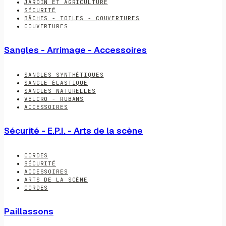
JARDIN ET AGRICULTURE
SÉCURITÉ
BÂCHES - TOILES - COUVERTURES
COUVERTURES
Sangles - Arrimage - Accessoires
SANGLES SYNTHÉTIQUES
SANGLE ÉLASTIQUE
SANGLES NATURELLES
VELCRO - RUBANS
ACCESSOIRES
Sécurité - E.P.I. - Arts de la scène
CORDES
SÉCURITÉ
ACCESSOIRES
ARTS DE LA SCÈNE
CORDES
Paillassons