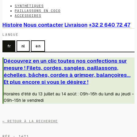
SYNTHÉTIQUES
PAILLASSONS EN COCO
ACCESSOIRES
Histoire
Nous contacter
Livraison
+32 2 640 72 47
LANGUE
fr
nl
en
Découvrez en un clic toutes nos confections sur
mesure ! Filets, cordes, sangles, paillassons,
échelles, bâches, cordes à grimper, balançoires...
Et plus encore si vous le désirez !
Horaires d'été du 13 juillet au 14 août : 09h-16h du lundi au jeudi -
09h-15h le vendredi
← RETOUR À LA RECHERCHE
RÉF · 1471