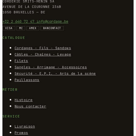
CORDERIE SMITS-HENIN SA
AVENUE DE LA COURONNE 236B
1050 BRUXELLES — BE
+32 2 640 72 47
info@cordage.be
VISA
MC
AMEX
BANCONTACT
CATALOGUE
Cordages - Fils - Sandows
Câbles - Chaînes - Levage
Filets
Sangles - Arrimage - Accessoires
Sécurité - E.P.I. - Arts de la scène
Paillassons
MÉTIER
Histoire
Nous contacter
SERVICE
Livraison
Promos