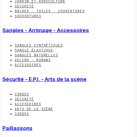
JARDIN ET AGRICULTURE
SÉCURITÉ
BÂCHES - TOILES - COUVERTURES
COUVERTURES
Sangles - Arrimage - Accessoires
SANGLES SYNTHÉTIQUES
SANGLE ÉLASTIQUE
SANGLES NATURELLES
VELCRO - RUBANS
ACCESSOIRES
Sécurité - E.P.I. - Arts de la scène
CORDES
SÉCURITÉ
ACCESSOIRES
ARTS DE LA SCÈNE
CORDES
Paillassons