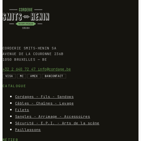
CORDERIE SMITS-HENIN SA
AVENUE DE LA COURONNE 236B
1050 BRUXELLES — BE
+32 2 640 72 47
info@cordage.be
VISA
MC
AMEX
BANCONTACT
CATALOGUE
Cordages - Fils - Sandows
Câbles - Chaînes - Levage
Filets
Sangles - Arrimage - Accessoires
Sécurité - E.P.I. - Arts de la scène
Paillassons
MÉTIER