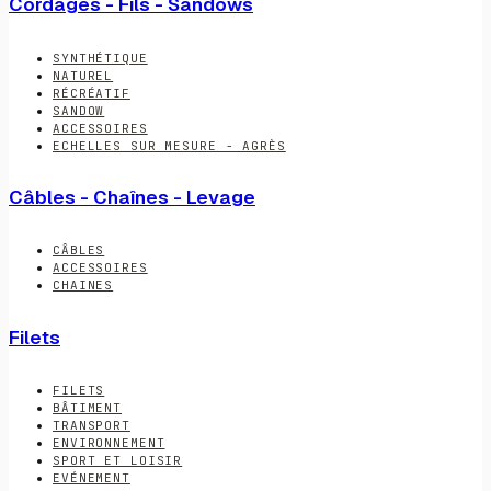
Cordages - Fils - Sandows
SYNTHÉTIQUE
NATUREL
RÉCRÉATIF
SANDOW
ACCESSOIRES
ECHELLES SUR MESURE - AGRÈS
Câbles - Chaînes - Levage
CÂBLES
ACCESSOIRES
CHAINES
Filets
FILETS
BÂTIMENT
TRANSPORT
ENVIRONNEMENT
SPORT ET LOISIR
EVÉNEMENT