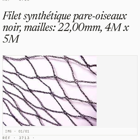
Filet synthétique pare-oiseaux
noir, mailles: 22,00mm, 4M x
5M
IMG · 01/01
RÉF · 3713 ·