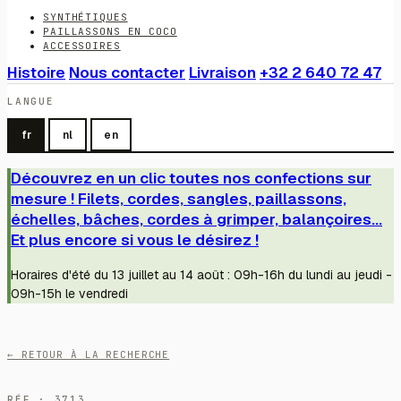
SYNTHÉTIQUES
PAILLASSONS EN COCO
ACCESSOIRES
Histoire
Nous contacter
Livraison
+32 2 640 72 47
LANGUE
fr
nl
en
Découvrez en un clic toutes nos confections sur
mesure ! Filets, cordes, sangles, paillassons,
échelles, bâches, cordes à grimper, balançoires...
Et plus encore si vous le désirez !
Horaires d'été du 13 juillet au 14 août : 09h-16h du lundi au jeudi -
09h-15h le vendredi
← RETOUR À LA RECHERCHE
RÉF · 3713