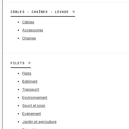
→
CÂBLES - CHAÎNES - LEVAGE
Câbles
Accessoires
Chaines
→
FILETS
Filets
Bâtiment
Transport
Environnement
Sport et loisir
Evénement
Jardin et agriculture