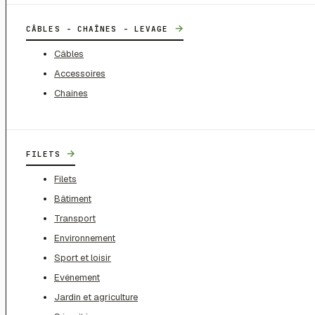
→
CÂBLES - CHAÎNES - LEVAGE
Câbles
Accessoires
Chaines
→
FILETS
Filets
Bâtiment
Transport
Environnement
Sport et loisir
Evénement
Jardin et agriculture