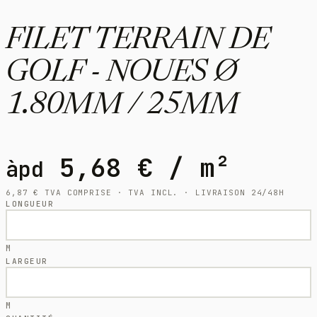
FILET TERRAIN DE
GOLF - NOUES Ø
1.80MM / 25MM
5,68
€
/ m²
àpd
6,87
€
TVA COMPRISE · TVA INCL. · LIVRAISON 24/48H
LONGUEUR
M
LARGEUR
M