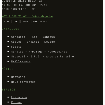
CORDERIE SMITS-HENIN SA
AVENUE DE LA COURONNE 236B
1050 BRUXELLES — BE
+32 2 640 72 47
info@cordage.be
VISA
MC
AMEX
BANCONTACT
CATALOGUE
Cordages - Fils - Sandows
Câbles - Chaînes - Levage
Filets
Sangles - Arrimage - Accessoires
Sécurité - E.P.I. - Arts de la scène
Paillassons
MÉTIER
Histoire
Nous contacter
SERVICE
Livraison
Promos