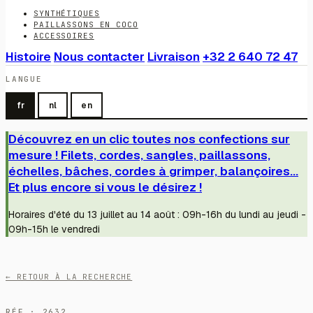
SYNTHÉTIQUES
PAILLASSONS EN COCO
ACCESSOIRES
Histoire
Nous contacter
Livraison
+32 2 640 72 47
LANGUE
fr
nl
en
Découvrez en un clic toutes nos confections sur
mesure ! Filets, cordes, sangles, paillassons,
échelles, bâches, cordes à grimper, balançoires...
Et plus encore si vous le désirez !
Horaires d'été du 13 juillet au 14 août : 09h-16h du lundi au jeudi -
09h-15h le vendredi
← RETOUR À LA RECHERCHE
RÉF · 2632