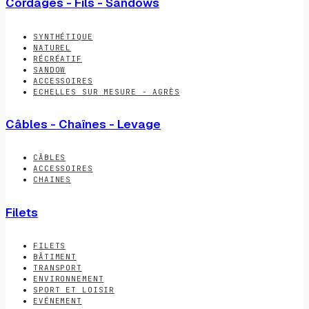
Cordages - Fils - Sandows
SYNTHÉTIQUE
NATUREL
RÉCRÉATIF
SANDOW
ACCESSOIRES
ECHELLES SUR MESURE - AGRÈS
Câbles - Chaînes - Levage
CÂBLES
ACCESSOIRES
CHAINES
Filets
FILETS
BÂTIMENT
TRANSPORT
ENVIRONNEMENT
SPORT ET LOISIR
EVÉNEMENT