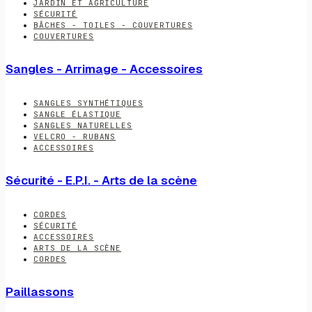
JARDIN ET AGRICULTURE
SÉCURITÉ
BÂCHES - TOILES - COUVERTURES
COUVERTURES
Sangles - Arrimage - Accessoires
SANGLES SYNTHÉTIQUES
SANGLE ÉLASTIQUE
SANGLES NATURELLES
VELCRO - RUBANS
ACCESSOIRES
Sécurité - E.P.I. - Arts de la scène
CORDES
SÉCURITÉ
ACCESSOIRES
ARTS DE LA SCÈNE
CORDES
Paillassons