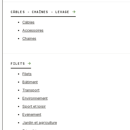
→
CÂBLES - CHAÎNES - LEVAGE
Câbles
Accessoires
Chaines
→
FILETS
Filets
Bâtiment
Transport
Environnement
Sport et loisir
Evénement
Jardin et agriculture