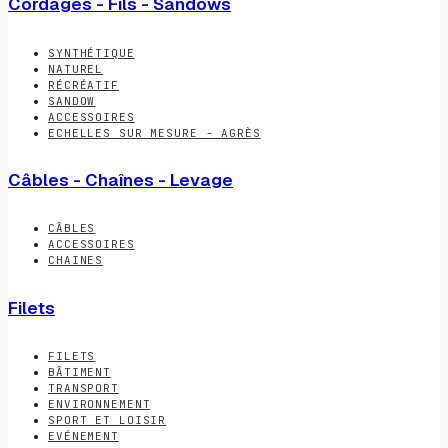
Cordages - Fils - Sandows
SYNTHÉTIQUE
NATUREL
RÉCRÉATIF
SANDOW
ACCESSOIRES
ECHELLES SUR MESURE - AGRÈS
Câbles - Chaînes - Levage
CÂBLES
ACCESSOIRES
CHAINES
Filets
FILETS
BÂTIMENT
TRANSPORT
ENVIRONNEMENT
SPORT ET LOISIR
EVÉNEMENT