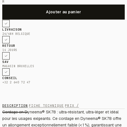
M
LIVRAISON
24/48H BELGIQUE
RETOUR
14 JOURS
SAV
MAGASIN BRUXELLES
CONSEIL
+32 2 640 72 47
DESCRIPTION
FICHE TECHNIQUE
PRIX /
Cordage en Dyneema® SK78 : ultra‑résistant, ultra‑léger et idéal
pour les usages exigeants. Ce cordage en Dyneema® SK78 offre
un allongement exceptionnellement faible (< 1 %), garantissant une