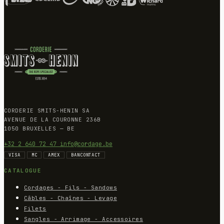
CORDERIE SMITS-HENIN SA
AVENUE DE LA COURONNE 236B
1050 BRUXELLES — BE
+32 2 640 72 47
info@cordage.be
VISA
MC
AMEX
BANCONTACT
CATALOGUE
Cordages - Fils - Sandows
Câbles - Chaînes - Levage
Filets
Sangles - Arrimage - Accessoires