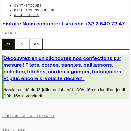
SYNTHÉTIQUES
PAILLASSONS EN COCO
ACCESSOIRES
Histoire
Nous contacter
Livraison
+32 2 640 72 47
LANGUE
fr
nl
en
Découvrez en un clic toutes nos confections sur
mesure ! Filets, cordes, sangles, paillassons,
échelles, bâches, cordes à grimper, balançoires...
Et plus encore si vous le désirez !
Horaires d'été du 13 juillet au 14 août : 09h-16h du lundi au jeudi -
09h-15h le vendredi
← RETOUR À LA RECHERCHE
RÉF · 929