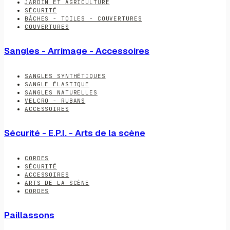
JARDIN ET AGRICULTURE
SÉCURITÉ
BÂCHES - TOILES - COUVERTURES
COUVERTURES
Sangles - Arrimage - Accessoires
SANGLES SYNTHÉTIQUES
SANGLE ÉLASTIQUE
SANGLES NATURELLES
VELCRO - RUBANS
ACCESSOIRES
Sécurité - E.P.I. - Arts de la scène
CORDES
SÉCURITÉ
ACCESSOIRES
ARTS DE LA SCÈNE
CORDES
Paillassons