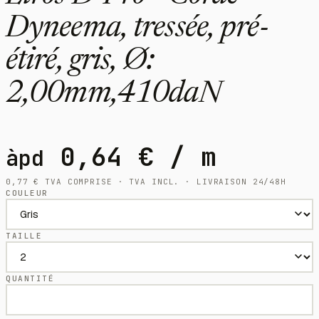
Dyneema, tressée, pré-
étiré, gris, Ø:
2,00mm,410daN
0,64
€
/ m
àpd
0,77
€
TVA COMPRISE · TVA INCL. · LIVRAISON 24/48H
COULEUR
TAILLE
QUANTITÉ