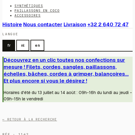
SYNTHÉTIQUES
PAILLASSONS EN COCO
ACCESSOIRES
Histoire
Nous contacter
Livraison
+32 2 640 72 47
LANGUE
fr
nl
en
Découvrez en un clic toutes nos confections sur
mesure ! Filets, cordes, sangles, paillassons,
échelles, bâches, cordes à grimper, balançoires...
Et plus encore si vous le désirez !
Horaires d'été du 13 juillet au 14 août : 09h-16h du lundi au jeudi -
09h-15h le vendredi
← RETOUR À LA RECHERCHE
RÉF · 1142