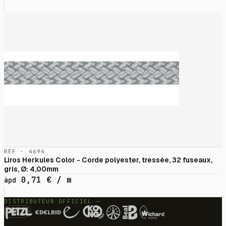
RÉF · 4694
Liros Herkules Color - Corde polyester, tressée, 32 fuseaux,
gris, Ø: 4,00mm
0,71
€
/ m
àpd
DISTRIBUTEUR OFFICIEL —