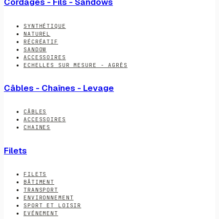
Cordages - Fils - Sandows
SYNTHÉTIQUE
NATUREL
RÉCRÉATIF
SANDOW
ACCESSOIRES
ECHELLES SUR MESURE - AGRÈS
Câbles - Chaînes - Levage
CÂBLES
ACCESSOIRES
CHAINES
Filets
FILETS
BÂTIMENT
TRANSPORT
ENVIRONNEMENT
SPORT ET LOISIR
EVÉNEMENT