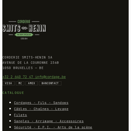
CORDERIE SMITS-HENIN SA
AVENUE DE LA COURONNE 236B
1050 BRUXELLES — BE
+32 2 640 72 47
info@cordage.be
VISA
MC
AMEX
BANCONTACT
CATALOGUE
Cordages - Fils - Sandows
Câbles - Chaînes - Levage
Filets
Sangles - Arrimage - Accessoires
Sécurité - E.P.I. - Arts de la scène