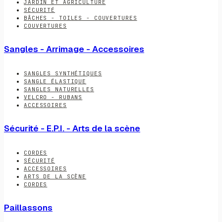
JARDIN ET AGRICULTURE
SÉCURITÉ
BÂCHES - TOILES - COUVERTURES
COUVERTURES
Sangles - Arrimage - Accessoires
SANGLES SYNTHÉTIQUES
SANGLE ÉLASTIQUE
SANGLES NATURELLES
VELCRO - RUBANS
ACCESSOIRES
Sécurité - E.P.I. - Arts de la scène
CORDES
SÉCURITÉ
ACCESSOIRES
ARTS DE LA SCÈNE
CORDES
Paillassons