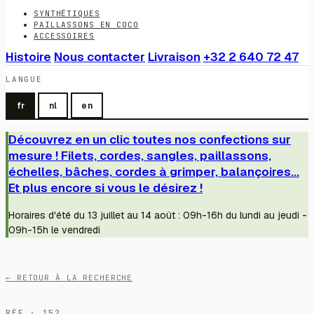
SYNTHÉTIQUES
PAILLASSONS EN COCO
ACCESSOIRES
Histoire
Nous contacter
Livraison
+32 2 640 72 47
LANGUE
fr
nl
en
Découvrez en un clic toutes nos confections sur
mesure ! Filets, cordes, sangles, paillassons,
échelles, bâches, cordes à grimper, balançoires...
Et plus encore si vous le désirez !
Horaires d'été du 13 juillet au 14 août : 09h-16h du lundi au jeudi -
09h-15h le vendredi
← RETOUR À LA RECHERCHE
RÉF · 152