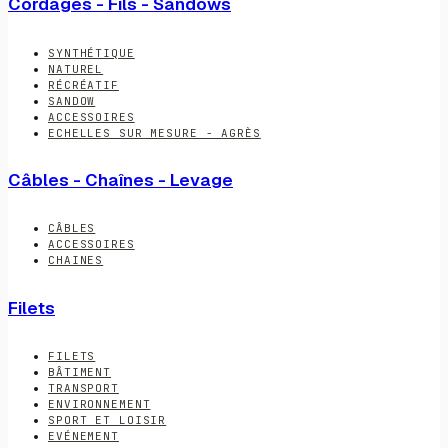
Cordages - Fils - Sandows
SYNTHÉTIQUE
NATUREL
RÉCRÉATIF
SANDOW
ACCESSOIRES
ECHELLES SUR MESURE - AGRÈS
Câbles - Chaînes - Levage
CÂBLES
ACCESSOIRES
CHAINES
Filets
FILETS
BÂTIMENT
TRANSPORT
ENVIRONNEMENT
SPORT ET LOISIR
EVÉNEMENT