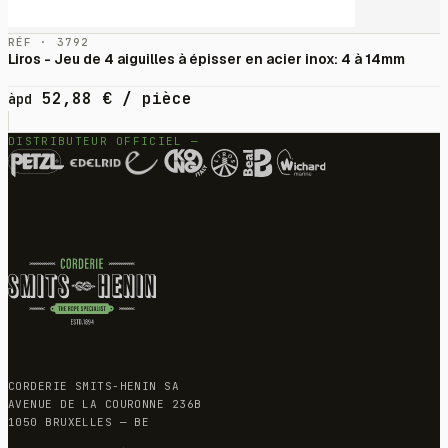
RÉF · 3792
Liros - Jeu de 4 aiguilles à épisser en acier inox: 4 à 14mm
52,88
€
/ pièce
àpd
DISTRIBUTEUR OFFICIEL —
CORDERIE SMITS-HENIN SA
AVENUE DE LA COURONNE 236B
1050 BRUXELLES — BE