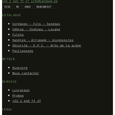
+32 2 640 72 47
info@cordage.be
VISA
MC
AMEX
BANCONTACT
CATALOGUE
Cordages - Fils - Sandows
Câbles - Chaînes - Levage
Filets
Sangles - Arrimage - Accessoires
Sécurité - E.P.I. - Arts de la scène
Paillassons
MÉTIER
Histoire
Nous contacter
SERVICE
Livraison
Promos
+32 2 640 72 47
LÉGAL