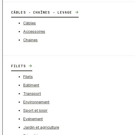
→
CÂBLES - CHAÎNES - LEVAGE
Câbles
Accessoires
Chaines
→
FILETS
Filets
Bâtiment
Transport
Environnement
Sport et loisir
Evénement
Jardin et agriculture