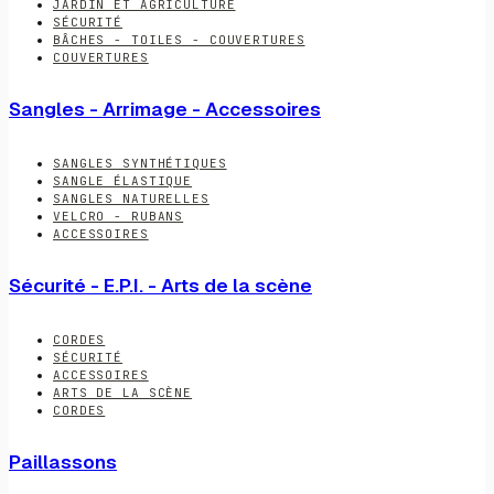
JARDIN ET AGRICULTURE
SÉCURITÉ
BÂCHES - TOILES - COUVERTURES
COUVERTURES
Sangles - Arrimage - Accessoires
SANGLES SYNTHÉTIQUES
SANGLE ÉLASTIQUE
SANGLES NATURELLES
VELCRO - RUBANS
ACCESSOIRES
Sécurité - E.P.I. - Arts de la scène
CORDES
SÉCURITÉ
ACCESSOIRES
ARTS DE LA SCÈNE
CORDES
Paillassons