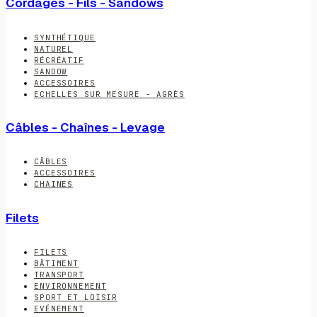
Cordages - Fils - Sandows
SYNTHÉTIQUE
NATUREL
RÉCRÉATIF
SANDOW
ACCESSOIRES
ECHELLES SUR MESURE - AGRÈS
Câbles - Chaînes - Levage
CÂBLES
ACCESSOIRES
CHAINES
Filets
FILETS
BÂTIMENT
TRANSPORT
ENVIRONNEMENT
SPORT ET LOISIR
EVÉNEMENT