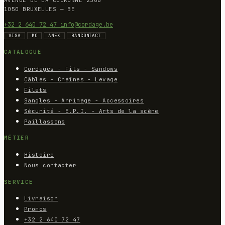
AVENUE DE LA COURONNE 236B
1050 BRUXELLES — BE
+32 2 640 72 47
info@cordage.be
VISA
MC
AMEX
BANCONTACT
CATALOGUE
Cordages - Fils - Sandows
Câbles - Chaînes - Levage
Filets
Sangles - Arrimage - Accessoires
Sécurité - E.P.I. - Arts de la scène
Paillassons
MÉTIER
Histoire
Nous contacter
SERVICE
Livraison
Promos
+32 2 640 72 47