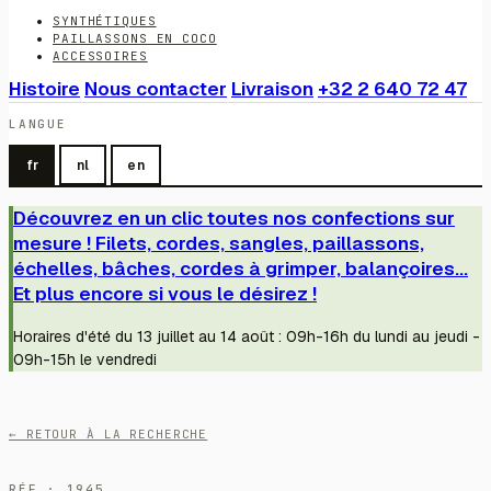
SYNTHÉTIQUES
PAILLASSONS EN COCO
ACCESSOIRES
Histoire
Nous contacter
Livraison
+32 2 640 72 47
LANGUE
fr
nl
en
Découvrez en un clic toutes nos confections sur
mesure ! Filets, cordes, sangles, paillassons,
échelles, bâches, cordes à grimper, balançoires...
Et plus encore si vous le désirez !
Horaires d'été du 13 juillet au 14 août : 09h-16h du lundi au jeudi -
09h-15h le vendredi
← RETOUR À LA RECHERCHE
RÉF · 1945