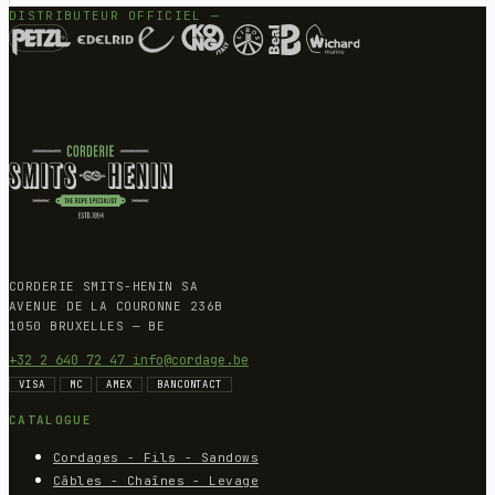
DISTRIBUTEUR OFFICIEL —
CORDERIE SMITS-HENIN SA
AVENUE DE LA COURONNE 236B
1050 BRUXELLES — BE
+32 2 640 72 47
info@cordage.be
VISA
MC
AMEX
BANCONTACT
CATALOGUE
Cordages - Fils - Sandows
Câbles - Chaînes - Levage