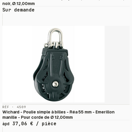
noir, Ø:12,00mm
Sur demande
RÉF · 4509
Wichard - Poulie simple à billes - Réa 55 mm - Emerillon
manille - Pour corde de Ø 12,00mm
37,06
€
/ pièce
àpd