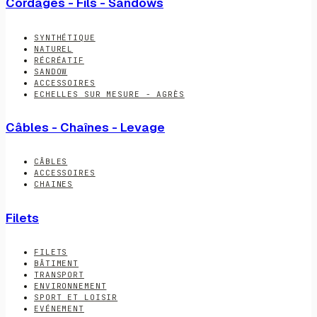
Cordages - Fils - Sandows
SYNTHÉTIQUE
NATUREL
RÉCRÉATIF
SANDOW
ACCESSOIRES
ECHELLES SUR MESURE - AGRÈS
Câbles - Chaînes - Levage
CÂBLES
ACCESSOIRES
CHAINES
Filets
FILETS
BÂTIMENT
TRANSPORT
ENVIRONNEMENT
SPORT ET LOISIR
EVÉNEMENT