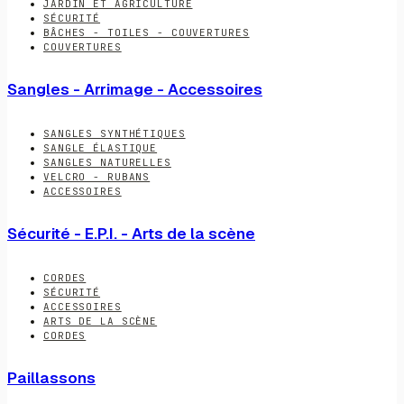
JARDIN ET AGRICULTURE
SÉCURITÉ
BÂCHES - TOILES - COUVERTURES
COUVERTURES
Sangles - Arrimage - Accessoires
SANGLES SYNTHÉTIQUES
SANGLE ÉLASTIQUE
SANGLES NATURELLES
VELCRO - RUBANS
ACCESSOIRES
Sécurité - E.P.I. - Arts de la scène
CORDES
SÉCURITÉ
ACCESSOIRES
ARTS DE LA SCÈNE
CORDES
Paillassons