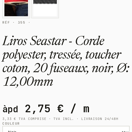
RÉF · 355 ·
Liros Seastar - Corde
polyester, tressée, toucher
coton, 20 fuseaux, noir, Ø:
12,00mm
2,75
€
/ m
àpd
3,33
€
TVA COMPRISE · TVA INCL. · LIVRAISON 24/48H
COULEUR