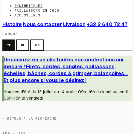
SYNTHÉTIQUES
PAILLASSONS EN COCO
ACCESSOIRES
Histoire
Nous contacter
Livraison
+32 2 640 72 47
LANGUE
fr
nl
en
Découvrez en un clic toutes nos confections sur
mesure ! Filets, cordes, sangles, paillassons,
échelles, bâches, cordes à grimper, balançoires...
Et plus encore si vous le désirez !
Horaires d'été du 13 juillet au 14 août : 09h-16h du lundi au jeudi -
09h-15h le vendredi
← RETOUR À LA RECHERCHE
RÉF · 355