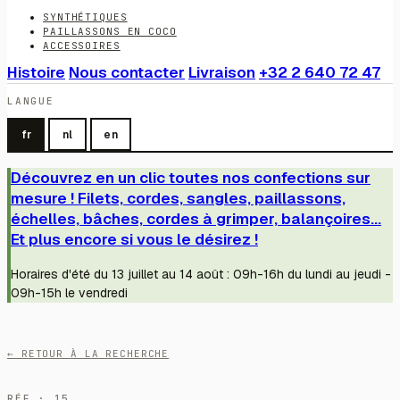
SYNTHÉTIQUES
PAILLASSONS EN COCO
ACCESSOIRES
Histoire
Nous contacter
Livraison
+32 2 640 72 47
LANGUE
fr
nl
en
Découvrez en un clic toutes nos confections sur
mesure ! Filets, cordes, sangles, paillassons,
échelles, bâches, cordes à grimper, balançoires...
Et plus encore si vous le désirez !
Horaires d'été du 13 juillet au 14 août : 09h-16h du lundi au jeudi -
09h-15h le vendredi
← RETOUR À LA RECHERCHE
RÉF · 15