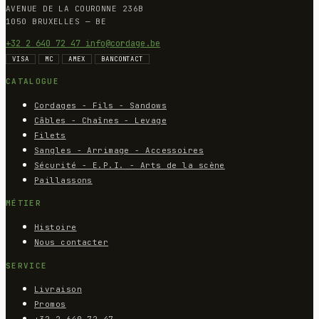
AVENUE DE LA COURONNE 236B
1050 BRUXELLES — BE
+32 2 640 72 47
info@cordage.be
VISA
MC
AMEX
BANCONTACT
CATALOGUE
Cordages - Fils - Sandows
Câbles - Chaînes - Levage
Filets
Sangles - Arrimage - Accessoires
Sécurité - E.P.I. - Arts de la scène
Paillassons
MÉTIER
Histoire
Nous contacter
SERVICE
Livraison
Promos