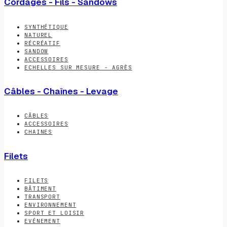
Cordages - Fils - Sandows
SYNTHÉTIQUE
NATUREL
RÉCRÉATIF
SANDOW
ACCESSOIRES
ECHELLES SUR MESURE - AGRÈS
Câbles - Chaînes - Levage
CÂBLES
ACCESSOIRES
CHAINES
Filets
FILETS
BÂTIMENT
TRANSPORT
ENVIRONNEMENT
SPORT ET LOISIR
EVÉNEMENT