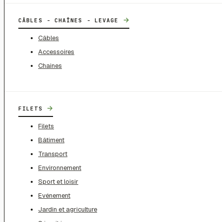
→
CÂBLES - CHAÎNES - LEVAGE
Câbles
Accessoires
Chaines
→
FILETS
Filets
Bâtiment
Transport
Environnement
Sport et loisir
Evénement
Jardin et agriculture