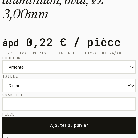
aluminium, oval, Ø:
3,00mm
0,22
€
/ pièce
àpd
0,27
€
TVA COMPRISE · TVA INCL. · LIVRAISON 24/48H
COULEUR
TAILLE
QUANTITÉ
PIÈCE