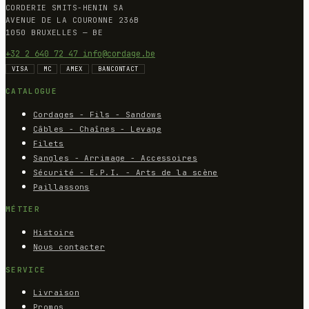
CORDERIE SMITS-HENIN SA
AVENUE DE LA COURONNE 236B
1050 BRUXELLES — BE
+32 2 640 72 47
info@cordage.be
VISA
MC
AMEX
BANCONTACT
CATALOGUE
Cordages - Fils - Sandows
Câbles - Chaînes - Levage
Filets
Sangles - Arrimage - Accessoires
Sécurité - E.P.I. - Arts de la scène
Paillassons
MÉTIER
Histoire
Nous contacter
SERVICE
Livraison
Promos