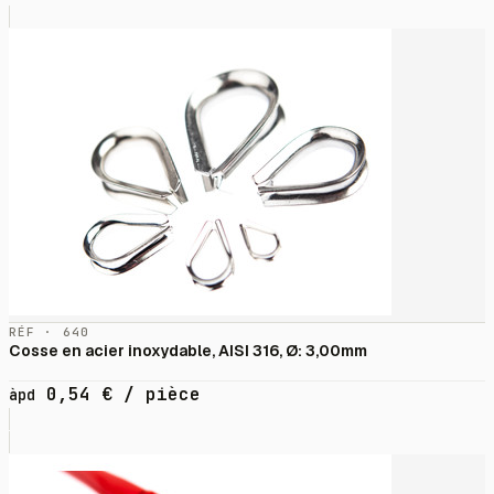
RÉF · 640
Cosse en acier inoxydable, AISI 316, Ø: 3,00mm
0,54
€
/ pièce
àpd