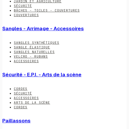
JARDIN ET AGRICULTURE
SÉCURITÉ
BÂCHES - TOILES - COUVERTURES
COUVERTURES
Sangles - Arrimage - Accessoires
SANGLES SYNTHÉTIQUES
SANGLE ÉLASTIQUE
SANGLES NATURELLES
VELCRO - RUBANS
ACCESSOIRES
Sécurité - E.P.I. - Arts de la scène
CORDES
SÉCURITÉ
ACCESSOIRES
ARTS DE LA SCÈNE
CORDES
Paillassons