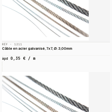
RÉF · 1211
Câble en acier galvanisé, 7x7, Ø: 3,00mm
0,35
€
/ m
àpd