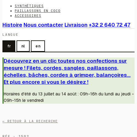
SYNTHÉTIQUES
PAILLASSONS EN COCO
ACCESSOIRES
Histoire
Nous contacter
Livraison
+32 2 640 72 47
LANGUE
fr
nl
en
Découvrez en un clic toutes nos confections sur
mesure ! Filets, cordes, sangles, paillassons,
échelles, bâches, cordes à grimper, balançoires...
Et plus encore si vous le désirez !
Horaires d'été du 13 juillet au 14 août : 09h-16h du lundi au jeudi -
09h-15h le vendredi
← RETOUR À LA RECHERCHE
RÉF · 1502