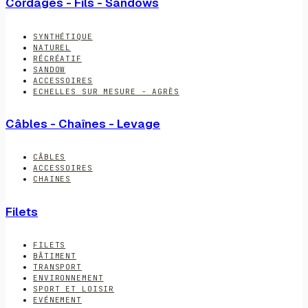
Cordages - Fils - Sandows
SYNTHÉTIQUE
NATUREL
RÉCRÉATIF
SANDOW
ACCESSOIRES
ECHELLES SUR MESURE - AGRÈS
Câbles - Chaînes - Levage
CÂBLES
ACCESSOIRES
CHAINES
Filets
FILETS
BÂTIMENT
TRANSPORT
ENVIRONNEMENT
SPORT ET LOISIR
EVÉNEMENT