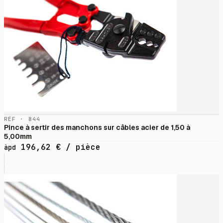
RÉF · 844
Pince à sertir des manchons sur câbles acier de 1,50 à
5,00mm
196,62
€
/ pièce
àpd