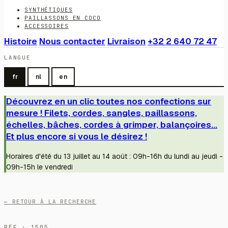
SYNTHÉTIQUES
PAILLASSONS EN COCO
ACCESSOIRES
Histoire
Nous contacter
Livraison
+32 2 640 72 47
LANGUE
fr
nl
en
Découvrez en un clic toutes nos confections sur
mesure ! Filets, cordes, sangles, paillassons,
échelles, bâches, cordes à grimper, balançoires...
Et plus encore si vous le désirez !
Horaires d'été du 13 juillet au 14 août : 09h-16h du lundi au jeudi -
09h-15h le vendredi
← RETOUR À LA RECHERCHE
RÉF · 1505