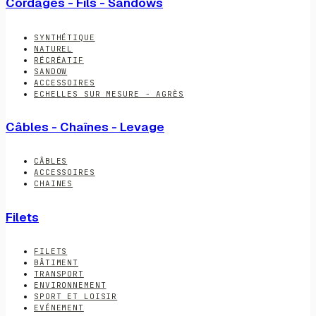
Cordages - Fils - Sandows
SYNTHÉTIQUE
NATUREL
RÉCRÉATIF
SANDOW
ACCESSOIRES
ECHELLES SUR MESURE - AGRÈS
Câbles - Chaînes - Levage
CÂBLES
ACCESSOIRES
CHAINES
Filets
FILETS
BÂTIMENT
TRANSPORT
ENVIRONNEMENT
SPORT ET LOISIR
EVÉNEMENT