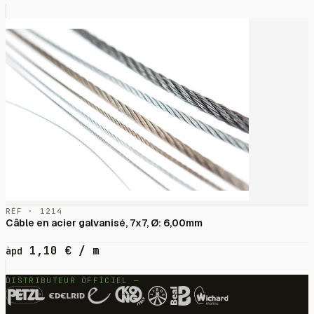
RÉF · 1214
Câble en acier galvanisé, 7x7, Ø: 6,00mm
1,10
€
/ m
àpd
DISTRIBUTEUR OFFICIEL —