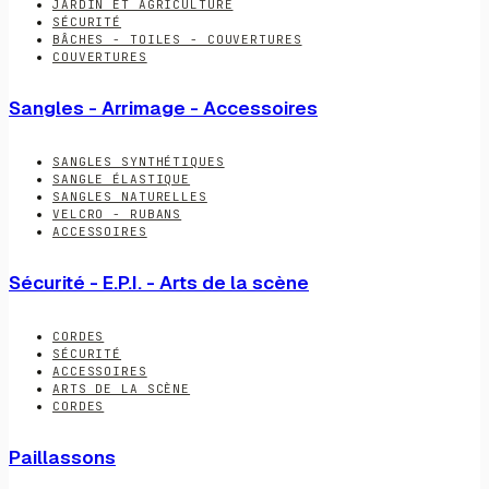
JARDIN ET AGRICULTURE
SÉCURITÉ
BÂCHES - TOILES - COUVERTURES
COUVERTURES
Sangles - Arrimage - Accessoires
SANGLES SYNTHÉTIQUES
SANGLE ÉLASTIQUE
SANGLES NATURELLES
VELCRO - RUBANS
ACCESSOIRES
Sécurité - E.P.I. - Arts de la scène
CORDES
SÉCURITÉ
ACCESSOIRES
ARTS DE LA SCÈNE
CORDES
Paillassons