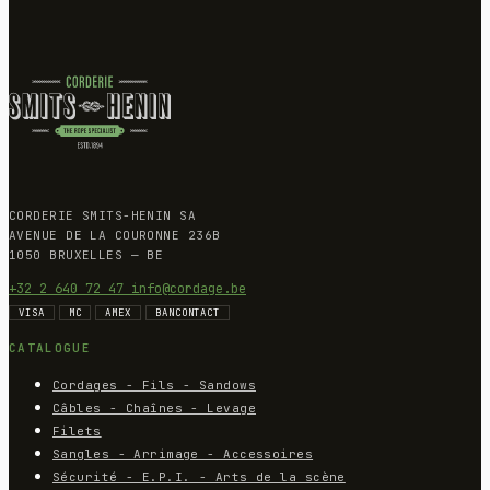
CORDERIE SMITS-HENIN SA
AVENUE DE LA COURONNE 236B
1050 BRUXELLES — BE
+32 2 640 72 47
info@cordage.be
VISA
MC
AMEX
BANCONTACT
CATALOGUE
Cordages - Fils - Sandows
Câbles - Chaînes - Levage
Filets
Sangles - Arrimage - Accessoires
Sécurité - E.P.I. - Arts de la scène