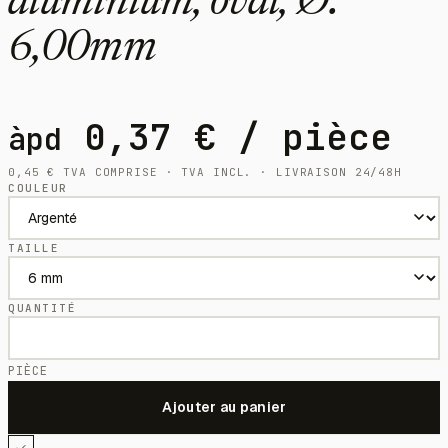
aluminium, oval, Ø:
6,00mm
0,37
€
/ pièce
àpd
0,45
€
TVA COMPRISE · TVA INCL. · LIVRAISON 24/48H
COULEUR
TAILLE
QUANTITÉ
PIÈCE