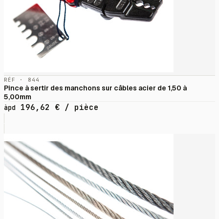
RÉF · 844
Pince à sertir des manchons sur câbles acier de 1,50 à
5,00mm
196,62
€
/ pièce
àpd