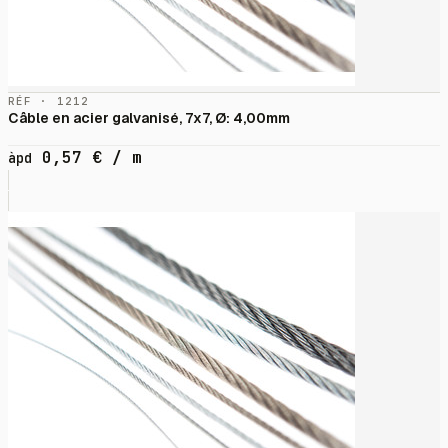
RÉF · 1212
Câble en acier galvanisé, 7x7, Ø: 4,00mm
0,57
€
/ m
àpd