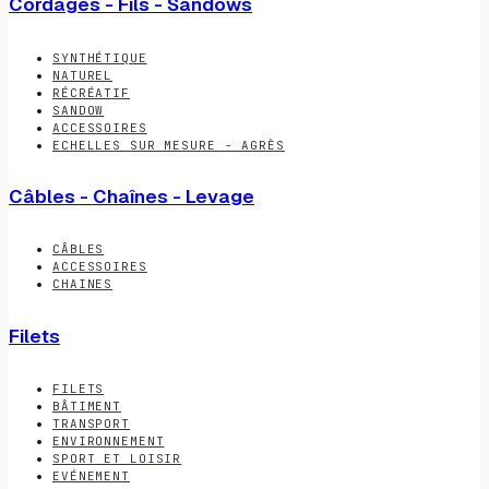
Cordages - Fils - Sandows
SYNTHÉTIQUE
NATUREL
RÉCRÉATIF
SANDOW
ACCESSOIRES
ECHELLES SUR MESURE - AGRÈS
Câbles - Chaînes - Levage
CÂBLES
ACCESSOIRES
CHAINES
Filets
FILETS
BÂTIMENT
TRANSPORT
ENVIRONNEMENT
SPORT ET LOISIR
EVÉNEMENT