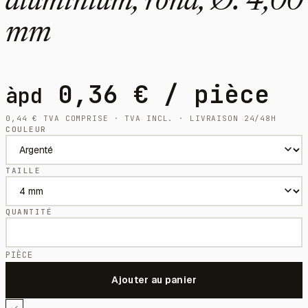
aluminium, rond, Ø: 4,00
mm
0,36
€
/ pièce
àpd
0,44
€
TVA COMPRISE · TVA INCL. · LIVRAISON 24/48H
COULEUR
TAILLE
QUANTITÉ
PIÈCE