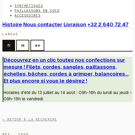
SYNTHÉTIQUES
PAILLASSONS EN COCO
ACCESSOIRES
Histoire
Nous contacter
Livraison
+32 2 640 72 47
LANGUE
fr
nl
en
Découvrez en un clic toutes nos confections sur
mesure ! Filets, cordes, sangles, paillassons,
échelles, bâches, cordes à grimper, balançoires...
Et plus encore si vous le désirez !
Horaires d'été du 13 juillet au 14 août : 09h-16h du lundi au jeudi -
09h-15h le vendredi
← RETOUR À LA RECHERCHE
RÉF · 1500