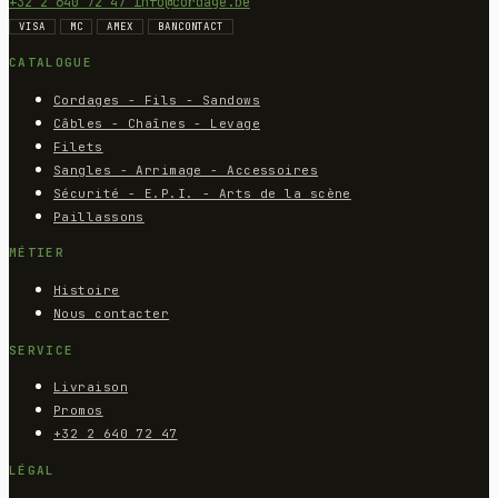
+32 2 640 72 47
info@cordage.be
VISA
MC
AMEX
BANCONTACT
CATALOGUE
Cordages - Fils - Sandows
Câbles - Chaînes - Levage
Filets
Sangles - Arrimage - Accessoires
Sécurité - E.P.I. - Arts de la scène
Paillassons
MÉTIER
Histoire
Nous contacter
SERVICE
Livraison
Promos
+32 2 640 72 47
LÉGAL