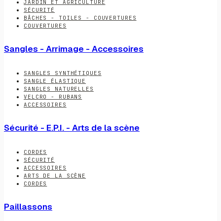
JARDIN ET AGRICULTURE
SÉCURITÉ
BÂCHES - TOILES - COUVERTURES
COUVERTURES
Sangles - Arrimage - Accessoires
SANGLES SYNTHÉTIQUES
SANGLE ÉLASTIQUE
SANGLES NATURELLES
VELCRO - RUBANS
ACCESSOIRES
Sécurité - E.P.I. - Arts de la scène
CORDES
SÉCURITÉ
ACCESSOIRES
ARTS DE LA SCÈNE
CORDES
Paillassons