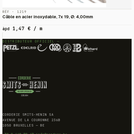
RÉF · 1219
Câble en acier inoxydable, 7x 19, Ø: 4,00mm
1,47
€
/ m
àpd
DISTRIBUTEUR OFFICIEL —
CORDERIE SMITS-HENIN SA
AVENUE DE LA COURONNE 236B
1050 BRUXELLES — BE