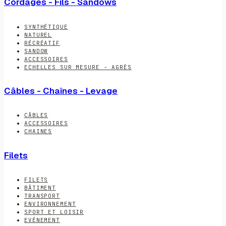
Cordages - Fils - Sandows
SYNTHÉTIQUE
NATUREL
RÉCRÉATIF
SANDOW
ACCESSOIRES
ECHELLES SUR MESURE - AGRÈS
Câbles - Chaînes - Levage
CÂBLES
ACCESSOIRES
CHAINES
Filets
FILETS
BÂTIMENT
TRANSPORT
ENVIRONNEMENT
SPORT ET LOISIR
EVÉNEMENT