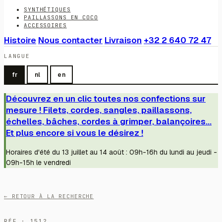
SYNTHÉTIQUES
PAILLASSONS EN COCO
ACCESSOIRES
Histoire
Nous contacter
Livraison
+32 2 640 72 47
LANGUE
fr
nl
en
Découvrez en un clic toutes nos confections sur
mesure ! Filets, cordes, sangles, paillassons,
échelles, bâches, cordes à grimper, balançoires...
Et plus encore si vous le désirez !
Horaires d'été du 13 juillet au 14 août : 09h-16h du lundi au jeudi -
09h-15h le vendredi
← RETOUR À LA RECHERCHE
RÉF · 1512