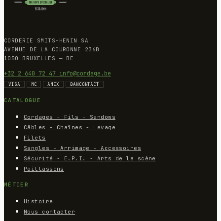
CORDERIE SMITS-HENIN SA
AVENUE DE LA COURONNE 236B
1050 BRUXELLES — BE
+32 2 640 72 47
info@cordage.be
VISA
MC
AMEX
BANCONTACT
CATALOGUE
Cordages - Fils - Sandows
Câbles - Chaînes - Levage
Filets
Sangles - Arrimage - Accessoires
Sécurité - E.P.I. - Arts de la scène
Paillassons
MÉTIER
Histoire
Nous contacter