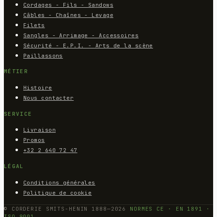
Cordages - Fils - Sandows
Câbles - Chaînes - Levage
Filets
Sangles - Arrimage - Accessoires
Sécurité - E.P.I. - Arts de la scène
Paillassons
MÉTIER
Histoire
Nous contacter
SERVICE
Livraison
Promos
+32 2 640 72 47
LÉGAL
Conditions générales
Politique de cookie
© CORDERIE SMITS-HENIN 1888—2026
NORMES CE · EN 1891 ·
ISO 9001