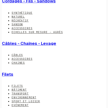
Cordages - Fils - Sandows
SYNTHÉTIQUE
NATUREL
RÉCRÉATIF
SANDOW
ACCESSOIRES
ECHELLES SUR MESURE - AGRÈS
Câbles - Chaînes - Levage
CÂBLES
ACCESSOIRES
CHAINES
Filets
FILETS
BÂTIMENT
TRANSPORT
ENVIRONNEMENT
SPORT ET LOISIR
EVÉNEMENT