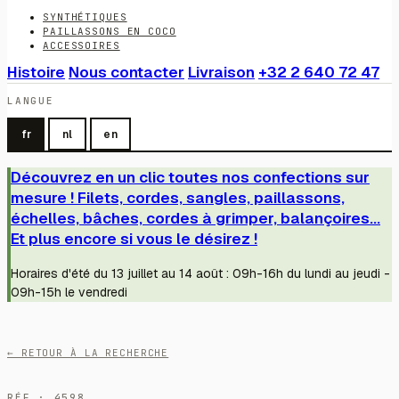
SYNTHÉTIQUES
PAILLASSONS EN COCO
ACCESSOIRES
Histoire
Nous contacter
Livraison
+32 2 640 72 47
LANGUE
fr
nl
en
Découvrez en un clic toutes nos confections sur
mesure ! Filets, cordes, sangles, paillassons,
échelles, bâches, cordes à grimper, balançoires...
Et plus encore si vous le désirez !
Horaires d'été du 13 juillet au 14 août : 09h-16h du lundi au jeudi -
09h-15h le vendredi
← RETOUR À LA RECHERCHE
RÉF · 4598