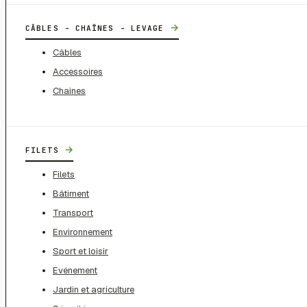
→
CÂBLES - CHAÎNES - LEVAGE
Câbles
Accessoires
Chaines
→
FILETS
Filets
Bâtiment
Transport
Environnement
Sport et loisir
Evénement
Jardin et agriculture