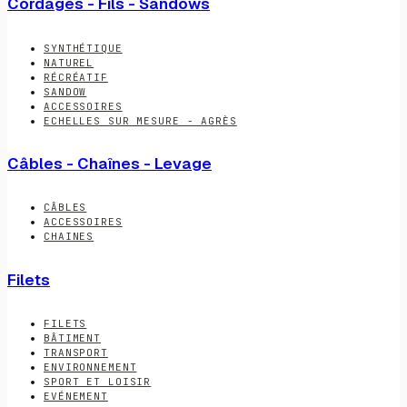
Cordages - Fils - Sandows
SYNTHÉTIQUE
NATUREL
RÉCRÉATIF
SANDOW
ACCESSOIRES
ECHELLES SUR MESURE - AGRÈS
Câbles - Chaînes - Levage
CÂBLES
ACCESSOIRES
CHAINES
Filets
FILETS
BÂTIMENT
TRANSPORT
ENVIRONNEMENT
SPORT ET LOISIR
EVÉNEMENT