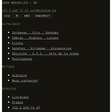
1050 BRUXELLES — BE
+32 2 640 72 47
info@cordage.be
VISA
MC
AMEX
BANCONTACT
CATALOGUE
Cordages - Fils - Sandows
Câbles - Chaînes - Levage
Filets
Sangles - Arrimage - Accessoires
Sécurité - E.P.I. - Arts de la scène
Paillassons
MÉTIER
Histoire
Nous contacter
SERVICE
Livraison
Promos
+32 2 640 72 47