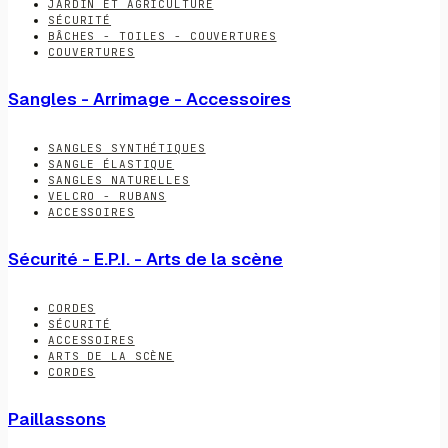
JARDIN ET AGRICULTURE
SÉCURITÉ
BÂCHES - TOILES - COUVERTURES
COUVERTURES
Sangles - Arrimage - Accessoires
SANGLES SYNTHÉTIQUES
SANGLE ÉLASTIQUE
SANGLES NATURELLES
VELCRO - RUBANS
ACCESSOIRES
Sécurité - E.P.I. - Arts de la scène
CORDES
SÉCURITÉ
ACCESSOIRES
ARTS DE LA SCÈNE
CORDES
Paillassons