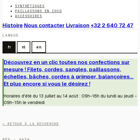
SYNTHÉTIQUES
PAILLASSONS EN COCO
ACCESSOIRES
Histoire
Nous contacter
Livraison
+32 2 640 72 47
LANGUE
fr
nl
en
Découvrez en un clic toutes nos confections sur
mesure ! Filets, cordes, sangles, paillassons,
échelles, bâches, cordes à grimper, balançoires...
Et plus encore si vous le désirez !
Horaires d'été du 13 juillet au 14 août : 09h-16h du lundi au jeudi -
09h-15h le vendredi
← RETOUR À LA RECHERCHE
RÉF · 4424