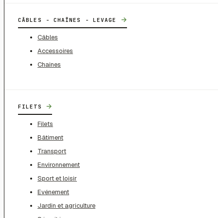
→
CÂBLES - CHAÎNES - LEVAGE
Câbles
Accessoires
Chaines
→
FILETS
Filets
Bâtiment
Transport
Environnement
Sport et loisir
Evénement
Jardin et agriculture