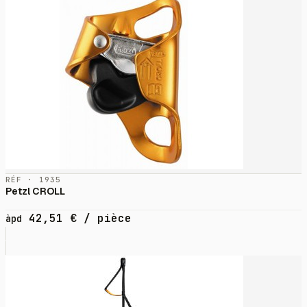
RÉF · 1935
Petzl CROLL
42,51
€
/ pièce
àpd