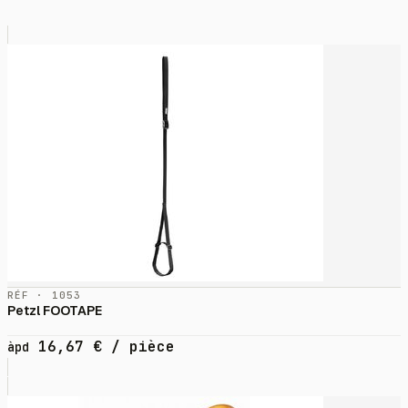
RÉF · 1053
Petzl FOOTAPE
16,67
€
/ pièce
àpd