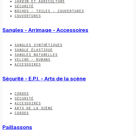
JARDIN ET AGRICULTURE
SÉCURITÉ
BÂCHES - TOILES - COUVERTURES
COUVERTURES
Sangles - Arrimage - Accessoires
SANGLES SYNTHÉTIQUES
SANGLE ÉLASTIQUE
SANGLES NATURELLES
VELCRO - RUBANS
ACCESSOIRES
Sécurité - E.P.I. - Arts de la scène
CORDES
SÉCURITÉ
ACCESSOIRES
ARTS DE LA SCÈNE
CORDES
Paillassons