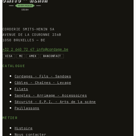
CORDERIE SMITS-HENIN SA
AVENUE DE LA COURONNE 236B
1050 BRUXELLES — BE
+32 2 640 72 47
info@cordage.be
VISA
MC
AMEX
BANCONTACT
CATALOGUE
Cordages - Fils - Sandows
Câbles - Chaînes - Levage
Filets
Sangles - Arrimage - Accessoires
Sécurité - E.P.I. - Arts de la scène
Paillassons
MÉTIER
Histoire
Nous contacter