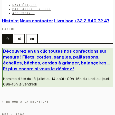
SYNTHÉTIQUES
PAILLASSONS EN COCO
ACCESSOIRES
Histoire
Nous contacter
Livraison
+32 2 640 72 47
LANGUE
fr
nl
en
Découvrez en un clic toutes nos confections sur
mesure ! Filets, cordes, sangles, paillassons,
échelles, bâches, cordes à grimper, balançoires...
Et plus encore si vous le désirez !
Horaires d'été du 13 juillet au 14 août : 09h-16h du lundi au jeudi -
09h-15h le vendredi
← RETOUR À LA RECHERCHE
RÉF · 1004