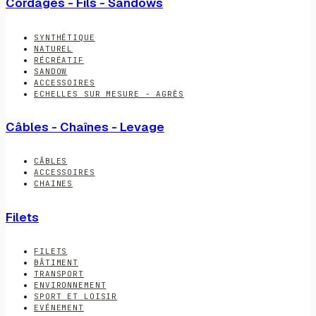
Cordages - Fils - Sandows
SYNTHÉTIQUE
NATUREL
RÉCRÉATIF
SANDOW
ACCESSOIRES
ECHELLES SUR MESURE - AGRÈS
Câbles - Chaînes - Levage
CÂBLES
ACCESSOIRES
CHAINES
Filets
FILETS
BÂTIMENT
TRANSPORT
ENVIRONNEMENT
SPORT ET LOISIR
EVÉNEMENT