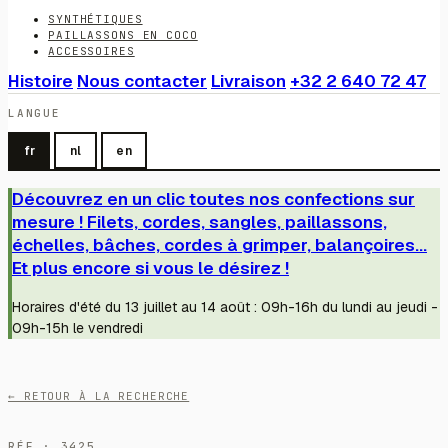
SYNTHÉTIQUES
PAILLASSONS EN COCO
ACCESSOIRES
Histoire
Nous contacter
Livraison
+32 2 640 72 47
LANGUE
fr
nl
en
Découvrez en un clic toutes nos confections sur
mesure ! Filets, cordes, sangles, paillassons,
échelles, bâches, cordes à grimper, balançoires...
Et plus encore si vous le désirez !
Horaires d'été du 13 juillet au 14 août : 09h-16h du lundi au jeudi -
09h-15h le vendredi
← RETOUR À LA RECHERCHE
RÉF · 3425