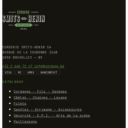
CORDERIE SMITS-HENIN SA
AVENUE DE LA COURONNE 236B
1050 BRUXELLES — BE
+32 2 640 72 47
info@cordage.be
VISA
MC
AMEX
BANCONTACT
CATALOGUE
Cordages - Fils - Sandows
Câbles - Chaînes - Levage
Filets
Sangles - Arrimage - Accessoires
Sécurité - E.P.I. - Arts de la scène
Paillassons