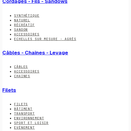
Cordages - Fils - Sandows
SYNTHÉTIQUE
NATUREL
RÉCRÉATIF
SANDOW
ACCESSOIRES
ECHELLES SUR MESURE - AGRÈS
Câbles - Chaînes - Levage
CÂBLES
ACCESSOIRES
CHAINES
Filets
FILETS
BÂTIMENT
TRANSPORT
ENVIRONNEMENT
SPORT ET LOISIR
EVÉNEMENT