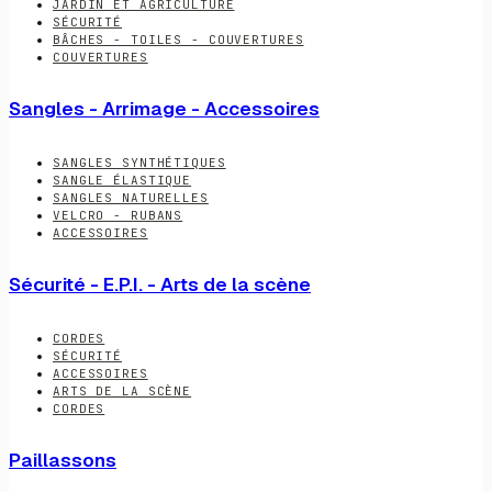
JARDIN ET AGRICULTURE
SÉCURITÉ
BÂCHES - TOILES - COUVERTURES
COUVERTURES
Sangles - Arrimage - Accessoires
SANGLES SYNTHÉTIQUES
SANGLE ÉLASTIQUE
SANGLES NATURELLES
VELCRO - RUBANS
ACCESSOIRES
Sécurité - E.P.I. - Arts de la scène
CORDES
SÉCURITÉ
ACCESSOIRES
ARTS DE LA SCÈNE
CORDES
Paillassons