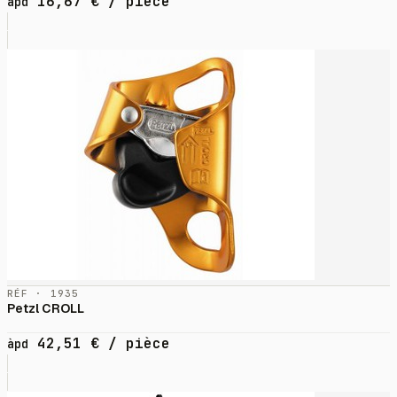
16,67
€
/ pièce
àpd
RÉF · 1935
Petzl CROLL
42,51
€
/ pièce
àpd