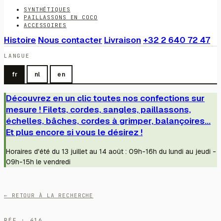
SYNTHÉTIQUES
PAILLASSONS EN COCO
ACCESSOIRES
Histoire
Nous contacter
Livraison
+32 2 640 72 47
LANGUE
fr
nl
en
Découvrez en un clic toutes nos confections sur
mesure ! Filets, cordes, sangles, paillassons,
échelles, bâches, cordes à grimper, balançoires...
Et plus encore si vous le désirez !
Horaires d'été du 13 juillet au 14 août : 09h-16h du lundi au jeudi -
09h-15h le vendredi
← RETOUR À LA RECHERCHE
RÉF · 416