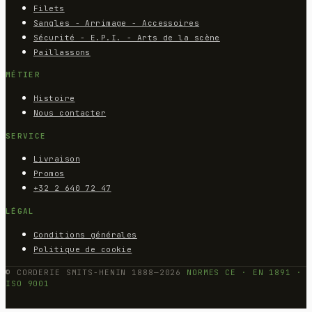
Filets
Sangles - Arrimage - Accessoires
Sécurité - E.P.I. - Arts de la scène
Paillassons
MÉTIER
Histoire
Nous contacter
SERVICE
Livraison
Promos
+32 2 640 72 47
LÉGAL
Conditions générales
Politique de cookie
© CORDERIE SMITS-HENIN 1888—2026
NORMES CE · EN 1891 ·
ISO 9001