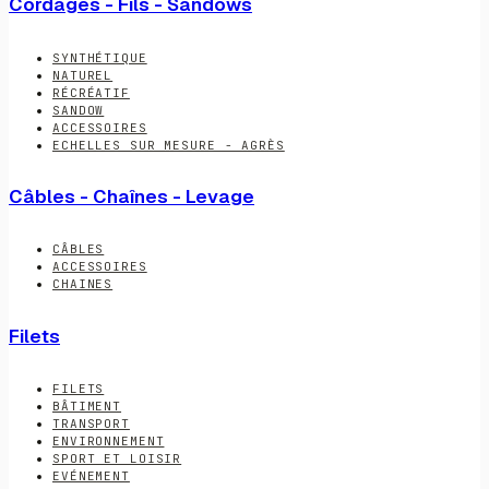
Cordages - Fils - Sandows
SYNTHÉTIQUE
NATUREL
RÉCRÉATIF
SANDOW
ACCESSOIRES
ECHELLES SUR MESURE - AGRÈS
Câbles - Chaînes - Levage
CÂBLES
ACCESSOIRES
CHAINES
Filets
FILETS
BÂTIMENT
TRANSPORT
ENVIRONNEMENT
SPORT ET LOISIR
EVÉNEMENT