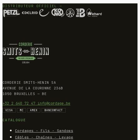
DISTRIBUTEUR OFFICIEL —
CORDERIE SMITS-HENIN SA
AVENUE DE LA COURONNE 236B
1050 BRUXELLES — BE
+32 2 640 72 47
info@cordage.be
VISA
MC
AMEX
BANCONTACT
CATALOGUE
Cordages - Fils - Sandows
Câbles - Chaînes - Levage