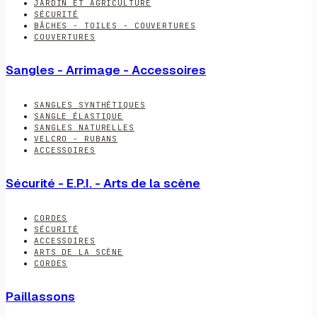
JARDIN ET AGRICULTURE
SÉCURITÉ
BÂCHES - TOILES - COUVERTURES
COUVERTURES
Sangles - Arrimage - Accessoires
SANGLES SYNTHÉTIQUES
SANGLE ÉLASTIQUE
SANGLES NATURELLES
VELCRO - RUBANS
ACCESSOIRES
Sécurité - E.P.I. - Arts de la scène
CORDES
SÉCURITÉ
ACCESSOIRES
ARTS DE LA SCÈNE
CORDES
Paillassons