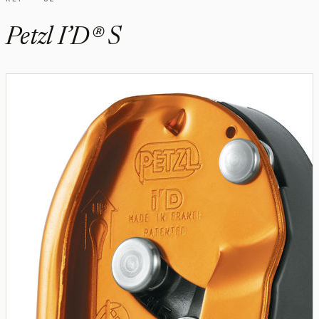
Petzl I’D® S