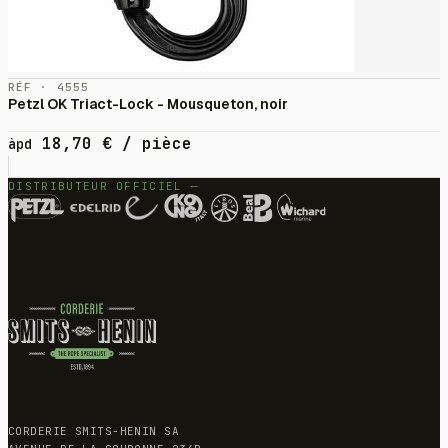
RÉF · 4555
Petzl OK Triact-Lock - Mousqueton, noir
18,70
€
/ pièce
àpd
DISTRIBUTEUR OFFICIEL —
CORDERIE SMITS-HENIN SA