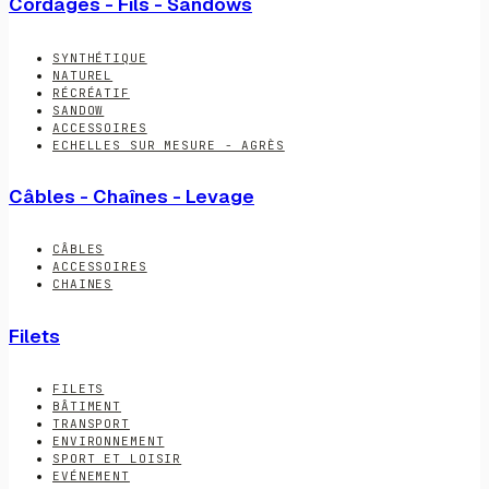
Cordages - Fils - Sandows
SYNTHÉTIQUE
NATUREL
RÉCRÉATIF
SANDOW
ACCESSOIRES
ECHELLES SUR MESURE - AGRÈS
Câbles - Chaînes - Levage
CÂBLES
ACCESSOIRES
CHAINES
Filets
FILETS
BÂTIMENT
TRANSPORT
ENVIRONNEMENT
SPORT ET LOISIR
EVÉNEMENT