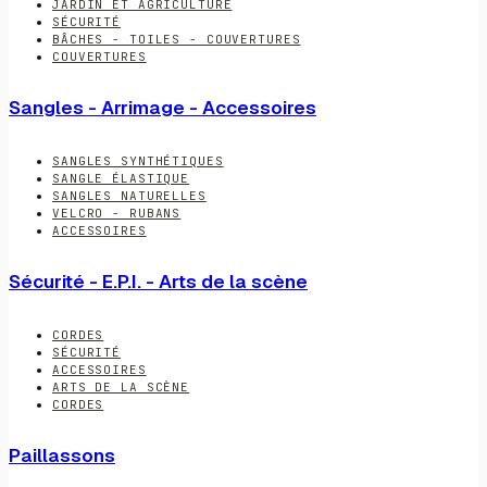
JARDIN ET AGRICULTURE
SÉCURITÉ
BÂCHES - TOILES - COUVERTURES
COUVERTURES
Sangles - Arrimage - Accessoires
SANGLES SYNTHÉTIQUES
SANGLE ÉLASTIQUE
SANGLES NATURELLES
VELCRO - RUBANS
ACCESSOIRES
Sécurité - E.P.I. - Arts de la scène
CORDES
SÉCURITÉ
ACCESSOIRES
ARTS DE LA SCÈNE
CORDES
Paillassons