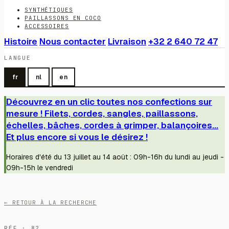
SYNTHÉTIQUES
PAILLASSONS EN COCO
ACCESSOIRES
Histoire
Nous contacter
Livraison
+32 2 640 72 47
LANGUE
fr
nl
en
Découvrez en un clic toutes nos confections sur
mesure ! Filets, cordes, sangles, paillassons,
échelles, bâches, cordes à grimper, balançoires...
Et plus encore si vous le désirez !
Horaires d'été du 13 juillet au 14 août : 09h-16h du lundi au jeudi -
09h-15h le vendredi
← RETOUR À LA RECHERCHE
RÉF · 82