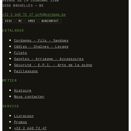
AVENUE DE LA COURONNE 236B
1050 BRUXELLES — BE
+32 2 640 72 47
info@cordage.be
VISA
MC
AMEX
BANCONTACT
CATALOGUE
Cordages - Fils - Sandows
Câbles - Chaînes - Levage
Filets
Sangles - Arrimage - Accessoires
Sécurité - E.P.I. - Arts de la scène
Paillassons
MÉTIER
Histoire
Nous contacter
SERVICE
Livraison
Promos
+32 2 640 72 47