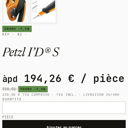
PROMO -7,5%
RÉF · 82 ·
Petzl I’D® S
194,26
€
/ pièce
àpd
210,01
PROMO -7,5%
235,05
€
TVA COMPRISE · TVA INCL. · LIVRAISON 24/48H
QUANTITÉ
PIÈCE