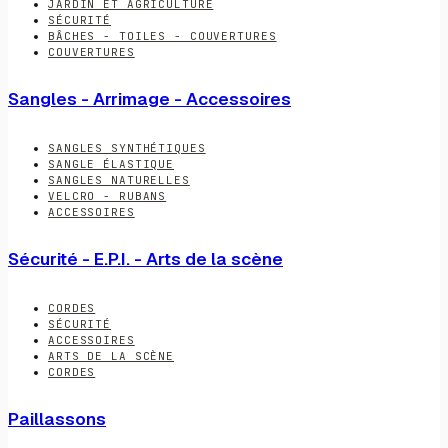
JARDIN ET AGRICULTURE
SÉCURITÉ
BÂCHES - TOILES - COUVERTURES
COUVERTURES
Sangles - Arrimage - Accessoires
SANGLES SYNTHÉTIQUES
SANGLE ÉLASTIQUE
SANGLES NATURELLES
VELCRO - RUBANS
ACCESSOIRES
Sécurité - E.P.I. - Arts de la scène
CORDES
SÉCURITÉ
ACCESSOIRES
ARTS DE LA SCÈNE
CORDES
Paillassons