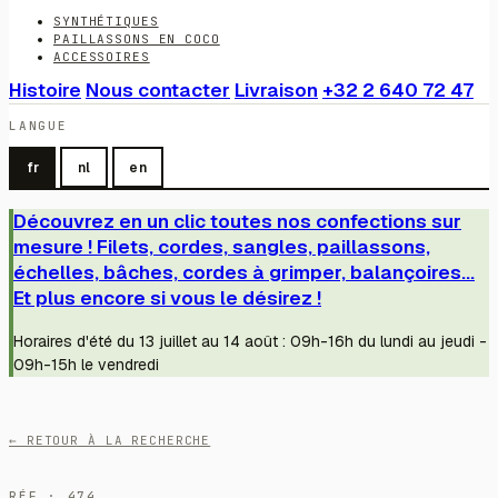
SYNTHÉTIQUES
PAILLASSONS EN COCO
ACCESSOIRES
Histoire
Nous contacter
Livraison
+32 2 640 72 47
LANGUE
fr
nl
en
Découvrez en un clic toutes nos confections sur
mesure ! Filets, cordes, sangles, paillassons,
échelles, bâches, cordes à grimper, balançoires...
Et plus encore si vous le désirez !
Horaires d'été du 13 juillet au 14 août : 09h-16h du lundi au jeudi -
09h-15h le vendredi
← RETOUR À LA RECHERCHE
RÉF · 474