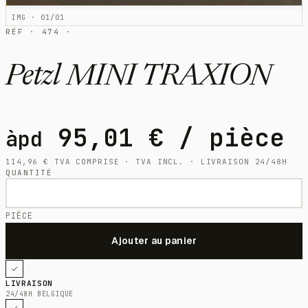
IMG · 01/01
RÉF · 474 ·
Petzl MINI TRAXION
95,01
€
/ pièce
àpd
114,96
€
TVA COMPRISE · TVA INCL. · LIVRAISON 24/48H
QUANTITÉ
PIÈCE
LIVRAISON
24/48H BELGIQUE