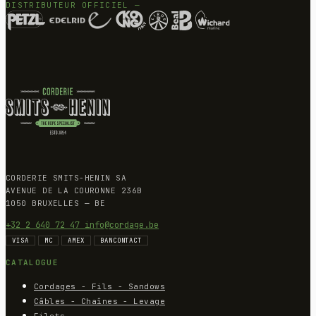
DISTRIBUTEUR OFFICIEL —
CORDERIE SMITS-HENIN SA
AVENUE DE LA COURONNE 236B
1050 BRUXELLES — BE
+32 2 640 72 47
info@cordage.be
VISA
MC
AMEX
BANCONTACT
CATALOGUE
Cordages - Fils - Sandows
Câbles - Chaînes - Levage
Filets