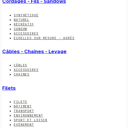
Cordages - Fils - Sandows
SYNTHÉTIQUE
NATUREL
RÉCRÉATIF
SANDOW
ACCESSOIRES
ECHELLES SUR MESURE - AGRÈS
Câbles - Chaînes - Levage
CÂBLES
ACCESSOIRES
CHAINES
Filets
FILETS
BÂTIMENT
TRANSPORT
ENVIRONNEMENT
SPORT ET LOISIR
EVÉNEMENT