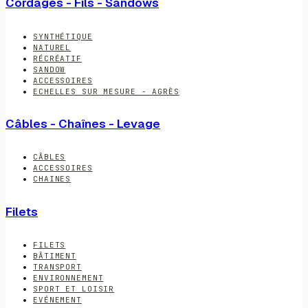
Cordages - Fils - Sandows
SYNTHÉTIQUE
NATUREL
RÉCRÉATIF
SANDOW
ACCESSOIRES
ECHELLES SUR MESURE - AGRÈS
Câbles - Chaînes - Levage
CÂBLES
ACCESSOIRES
CHAINES
Filets
FILETS
BÂTIMENT
TRANSPORT
ENVIRONNEMENT
SPORT ET LOISIR
EVÉNEMENT