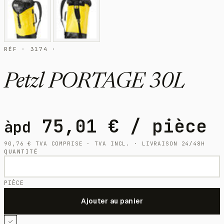
RÉF · 3174 ·
Petzl PORTAGE 30L
75,01
€
/ pièce
àpd
90,76
€
TVA COMPRISE · TVA INCL. · LIVRAISON 24/48H
QUANTITÉ
PIÈCE