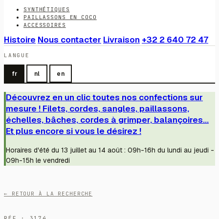
SYNTHÉTIQUES
PAILLASSONS EN COCO
ACCESSOIRES
Histoire
Nous contacter
Livraison
+32 2 640 72 47
LANGUE
fr
nl
en
Découvrez en un clic toutes nos confections sur
mesure ! Filets, cordes, sangles, paillassons,
échelles, bâches, cordes à grimper, balançoires...
Et plus encore si vous le désirez !
Horaires d'été du 13 juillet au 14 août : 09h-16h du lundi au jeudi -
09h-15h le vendredi
← RETOUR À LA RECHERCHE
RÉF · 3174