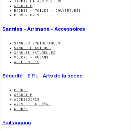
JARDIN ET AGRICULTURE
SÉCURITÉ
BÂCHES - TOILES - COUVERTURES
COUVERTURES
Sangles - Arrimage - Accessoires
SANGLES SYNTHÉTIQUES
SANGLE ÉLASTIQUE
SANGLES NATURELLES
VELCRO - RUBANS
ACCESSOIRES
Sécurité - E.P.I. - Arts de la scène
CORDES
SÉCURITÉ
ACCESSOIRES
ARTS DE LA SCÈNE
CORDES
Paillassons