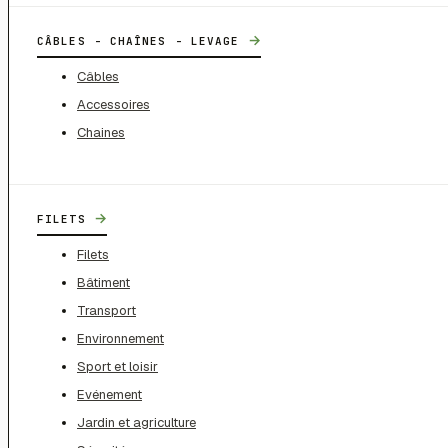
→
CÂBLES - CHAÎNES - LEVAGE
Câbles
Accessoires
Chaines
→
FILETS
Filets
Bâtiment
Transport
Environnement
Sport et loisir
Evénement
Jardin et agriculture