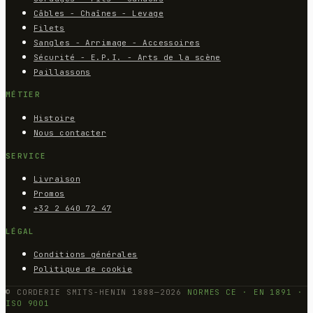
Câbles - Chaînes - Levage
Filets
Sangles - Arrimage - Accessoires
Sécurité - E.P.I. - Arts de la scène
Paillassons
MÉTIER
Histoire
Nous contacter
SERVICE
Livraison
Promos
+32 2 640 72 47
LÉGAL
Conditions générales
Politique de cookie
© CORDERIE SMITS-HENIN 1888—2026
NORMES CE · EN 1891 ·
ISO 9001