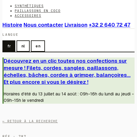
SYNTHÉTIQUES
PAILLASSONS EN COCO
ACCESSOIRES
Histoire
Nous contacter
Livraison
+32 2 640 72 47
LANGUE
fr
nl
en
Découvrez en un clic toutes nos confections sur
mesure ! Filets, cordes, sangles, paillassons,
échelles, bâches, cordes à grimper, balançoires...
Et plus encore si vous le désirez !
Horaires d'été du 13 juillet au 14 août : 09h-16h du lundi au jeudi -
09h-15h le vendredi
← RETOUR À LA RECHERCHE
RÉF · 787