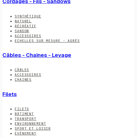
Cordages - Fils - Sandows
SYNTHÉTIQUE
NATUREL
RÉCRÉATIF
SANDOW
ACCESSOIRES
ECHELLES SUR MESURE - AGRÈS
Câbles - Chaînes - Levage
CÂBLES
ACCESSOIRES
CHAINES
Filets
FILETS
BÂTIMENT
TRANSPORT
ENVIRONNEMENT
SPORT ET LOISIR
EVÉNEMENT