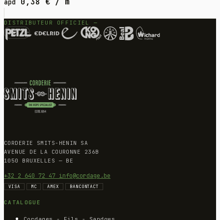
0,38
€
/ m
àpd
DISTRIBUTEUR OFFICIEL —
CORDERIE SMITS-HENIN SA
AVENUE DE LA COURONNE 236B
1050 BRUXELLES — BE
+32 2 640 72 47
info@cordage.be
VISA
MC
AMEX
BANCONTACT
CATALOGUE
Cordages - Fils - Sandows