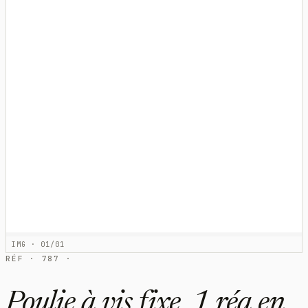
IMG · 01/01
RÉF · 787 ·
Poulie à vis fixe, 1 réa en