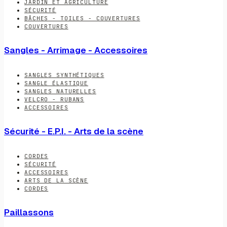
JARDIN ET AGRICULTURE
SÉCURITÉ
BÂCHES - TOILES - COUVERTURES
COUVERTURES
Sangles - Arrimage - Accessoires
SANGLES SYNTHÉTIQUES
SANGLE ÉLASTIQUE
SANGLES NATURELLES
VELCRO - RUBANS
ACCESSOIRES
Sécurité - E.P.I. - Arts de la scène
CORDES
SÉCURITÉ
ACCESSOIRES
ARTS DE LA SCÈNE
CORDES
Paillassons