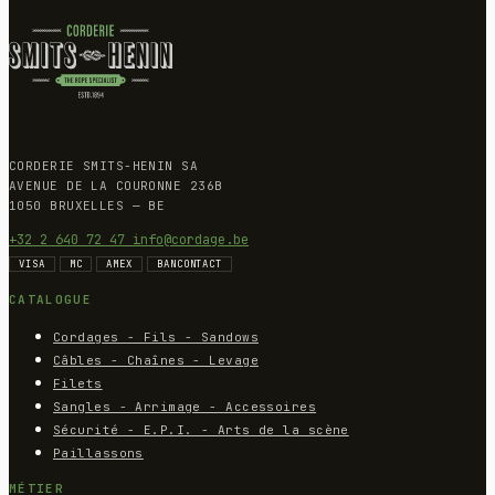
CORDERIE SMITS-HENIN SA
AVENUE DE LA COURONNE 236B
1050 BRUXELLES — BE
+32 2 640 72 47
info@cordage.be
VISA
MC
AMEX
BANCONTACT
CATALOGUE
Cordages - Fils - Sandows
Câbles - Chaînes - Levage
Filets
Sangles - Arrimage - Accessoires
Sécurité - E.P.I. - Arts de la scène
Paillassons
MÉTIER