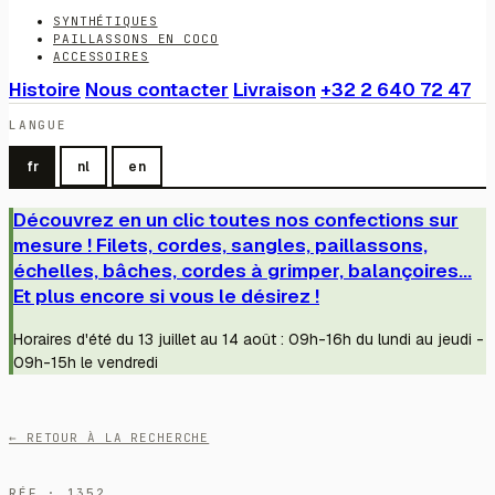
SYNTHÉTIQUES
PAILLASSONS EN COCO
ACCESSOIRES
Histoire
Nous contacter
Livraison
+32 2 640 72 47
LANGUE
fr
nl
en
Découvrez en un clic toutes nos confections sur
mesure ! Filets, cordes, sangles, paillassons,
échelles, bâches, cordes à grimper, balançoires...
Et plus encore si vous le désirez !
Horaires d'été du 13 juillet au 14 août : 09h-16h du lundi au jeudi -
09h-15h le vendredi
← RETOUR À LA RECHERCHE
RÉF · 1352