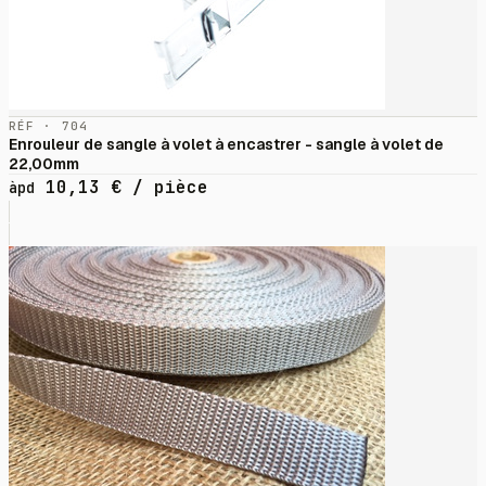
RÉF · 704
Enrouleur de sangle à volet à encastrer - sangle à volet de
22,00mm
10,13
€
/ pièce
àpd