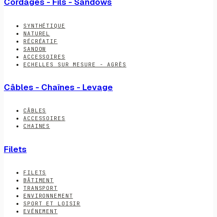
Cordages - Fils - Sandows
SYNTHÉTIQUE
NATUREL
RÉCRÉATIF
SANDOW
ACCESSOIRES
ECHELLES SUR MESURE - AGRÈS
Câbles - Chaînes - Levage
CÂBLES
ACCESSOIRES
CHAINES
Filets
FILETS
BÂTIMENT
TRANSPORT
ENVIRONNEMENT
SPORT ET LOISIR
EVÉNEMENT