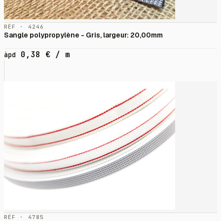
RÉF · 4246
Sangle polypropylène - Gris, largeur: 20,00mm
0,38
€
/ m
àpd
RÉF · 4785