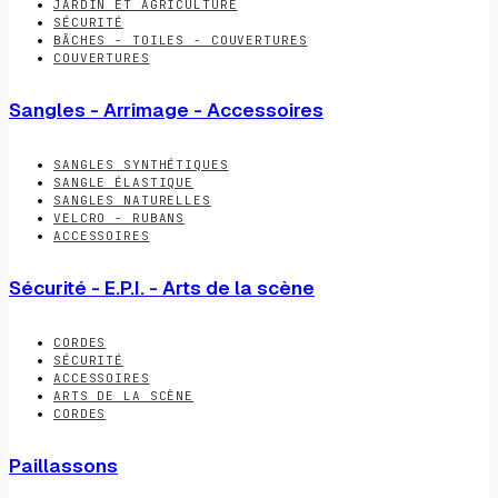
JARDIN ET AGRICULTURE
SÉCURITÉ
BÂCHES - TOILES - COUVERTURES
COUVERTURES
Sangles - Arrimage - Accessoires
SANGLES SYNTHÉTIQUES
SANGLE ÉLASTIQUE
SANGLES NATURELLES
VELCRO - RUBANS
ACCESSOIRES
Sécurité - E.P.I. - Arts de la scène
CORDES
SÉCURITÉ
ACCESSOIRES
ARTS DE LA SCÈNE
CORDES
Paillassons