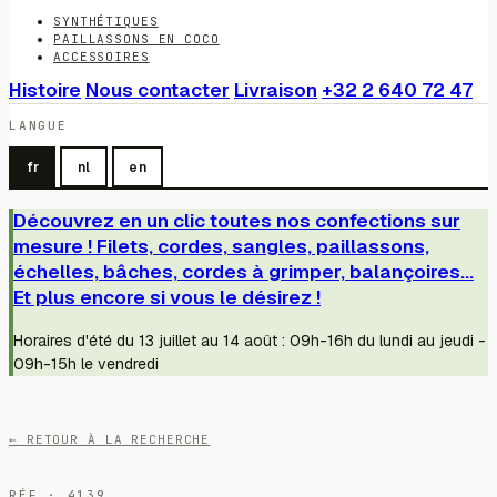
SYNTHÉTIQUES
PAILLASSONS EN COCO
ACCESSOIRES
Histoire
Nous contacter
Livraison
+32 2 640 72 47
LANGUE
fr
nl
en
Découvrez en un clic toutes nos confections sur
mesure ! Filets, cordes, sangles, paillassons,
échelles, bâches, cordes à grimper, balançoires...
Et plus encore si vous le désirez !
Horaires d'été du 13 juillet au 14 août : 09h-16h du lundi au jeudi -
09h-15h le vendredi
← RETOUR À LA RECHERCHE
RÉF · 4139