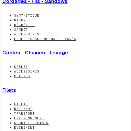
Cordages - Fils - Sandows
SYNTHÉTIQUE
NATUREL
RÉCRÉATIF
SANDOW
ACCESSOIRES
ECHELLES SUR MESURE - AGRÈS
Câbles - Chaînes - Levage
CÂBLES
ACCESSOIRES
CHAINES
Filets
FILETS
BÂTIMENT
TRANSPORT
ENVIRONNEMENT
SPORT ET LOISIR
EVÉNEMENT