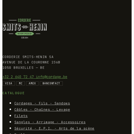
CORDERIE SMITS-HENIN SA
AVENUE DE LA COURONNE 236B
1050 BRUXELLES — BE
+32 2 640 72 47
info@cordage.be
VISA
MC
AMEX
BANCONTACT
CATALOGUE
Cordages - Fils - Sandows
Câbles - Chaînes - Levage
Filets
Sangles - Arrimage - Accessoires
Sécurité - E.P.I. - Arts de la scène