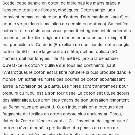
Solide, cette sangle en coton ne brûle pas les mains grâce à
l’absence totale de fibres synthétiques. Cette sangle judo
convient comme ceinture pour d’autres d’arts martiaux (karaté) et
pour le yoga (dans le maintien de certaines postures). Sa matière
naturelle et sa résistance vous permettent également de créer des
accessoires textiles originaux (anses pour sacs par exemple). Il
est possible à la Corderie (Bruxelles) de commander cette sangle
coton de 40 mm de large soit au mètre, soit au rouleau (50
mètres), soit par longueur de 2.5 mètres (prix à la demande).
Qu’est-ce le coton ? Cultivé sur tous les continents (sauf
l'Antarctique), le coton est la fibre naturelle la plus produite dans le
monde. On extrait les fibres des bourres de coton apparaissant
après la floraison de la plante. Les fibres sont transformées pour
produire du fil qui est à son tour tissé. Le coton est utilisé depuis
des millénaires. Les premières traces de son utilisation remontent
au 5ème millénaire avant J.-C. en Inde, mais on a retrouvé des
fragments de textiles en coton encore plus anciens au Pérou,
datés du 7ème millénaire avant J.-C.. L'invention de l'égreneuse à
coton a révolutionné la production et a permis au coton de
devenir une matière première industrielle majeure pendant la