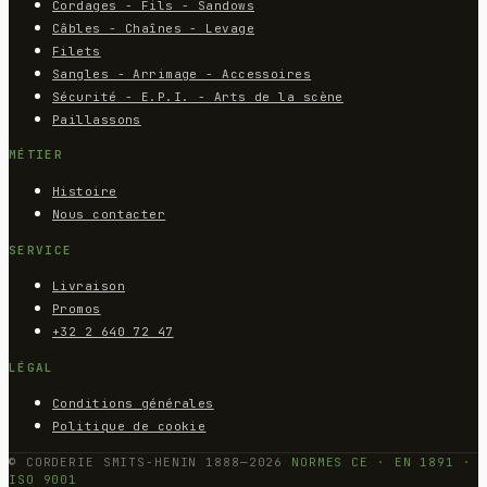
Cordages - Fils - Sandows
Câbles - Chaînes - Levage
Filets
Sangles - Arrimage - Accessoires
Sécurité - E.P.I. - Arts de la scène
Paillassons
MÉTIER
Histoire
Nous contacter
SERVICE
Livraison
Promos
+32 2 640 72 47
LÉGAL
Conditions générales
Politique de cookie
© CORDERIE SMITS-HENIN 1888—2026
NORMES CE · EN 1891 ·
ISO 9001