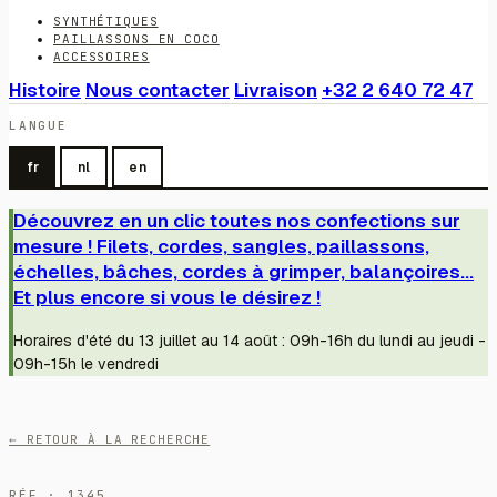
SYNTHÉTIQUES
PAILLASSONS EN COCO
ACCESSOIRES
Histoire
Nous contacter
Livraison
+32 2 640 72 47
LANGUE
fr
nl
en
Découvrez en un clic toutes nos confections sur
mesure ! Filets, cordes, sangles, paillassons,
échelles, bâches, cordes à grimper, balançoires...
Et plus encore si vous le désirez !
Horaires d'été du 13 juillet au 14 août : 09h-16h du lundi au jeudi -
09h-15h le vendredi
← RETOUR À LA RECHERCHE
RÉF · 1345