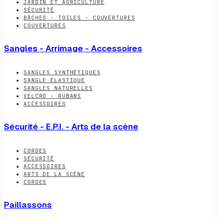
JARDIN ET AGRICULTURE
SÉCURITÉ
BÂCHES - TOILES - COUVERTURES
COUVERTURES
Sangles - Arrimage - Accessoires
SANGLES SYNTHÉTIQUES
SANGLE ÉLASTIQUE
SANGLES NATURELLES
VELCRO - RUBANS
ACCESSOIRES
Sécurité - E.P.I. - Arts de la scène
CORDES
SÉCURITÉ
ACCESSOIRES
ARTS DE LA SCÈNE
CORDES
Paillassons