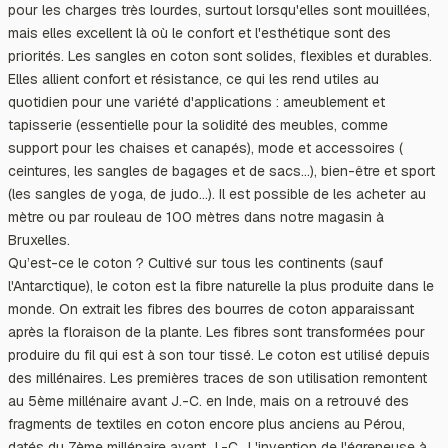
pour les charges très lourdes, surtout lorsqu'elles sont mouillées,
mais elles excellent là où le confort et l'esthétique sont des
priorités. Les sangles en coton sont solides, flexibles et durables.
Elles allient confort et résistance, ce qui les rend utiles au
quotidien pour une variété d'applications : ameublement et
tapisserie (essentielle pour la solidité des meubles, comme
support pour les chaises et canapés), mode et accessoires (
ceintures, les sangles de bagages et de sacs…), bien-être et sport
(les sangles de yoga, de judo…). Il est possible de les acheter au
mètre ou par rouleau de 100 mètres dans notre magasin à
Bruxelles.
Qu’est-ce le coton ? Cultivé sur tous les continents (sauf
l'Antarctique), le coton est la fibre naturelle la plus produite dans le
monde. On extrait les fibres des bourres de coton apparaissant
après la floraison de la plante. Les fibres sont transformées pour
produire du fil qui est à son tour tissé. Le coton est utilisé depuis
des millénaires. Les premières traces de son utilisation remontent
au 5ème millénaire avant J.-C. en Inde, mais on a retrouvé des
fragments de textiles en coton encore plus anciens au Pérou,
datés du 7ème millénaire avant J.-C.. L'invention de l'égreneuse à