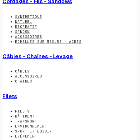
Cordages - Fils - Sandows
SYNTHÉTIQUE
NATUREL
RÉCRÉATIF
SANDOW
ACCESSOIRES
ECHELLES SUR MESURE - AGRÈS
Câbles - Chaînes - Levage
CÂBLES
ACCESSOIRES
CHAINES
Filets
FILETS
BÂTIMENT
TRANSPORT
ENVIRONNEMENT
SPORT ET LOISIR
EVÉNEMENT