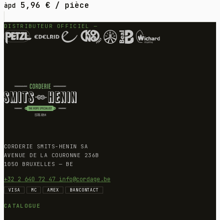
5,96
€
/ pièce
àpd
DISTRIBUTEUR OFFICIEL —
CORDERIE SMITS-HENIN SA
AVENUE DE LA COURONNE 236B
1050 BRUXELLES — BE
+32 2 640 72 47
info@cordage.be
VISA
MC
AMEX
BANCONTACT
CATALOGUE