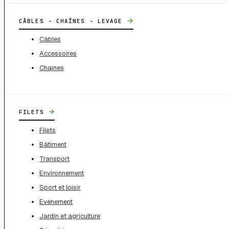
→
CÂBLES - CHAÎNES - LEVAGE
Câbles
Accessoires
Chaines
→
FILETS
Filets
Bâtiment
Transport
Environnement
Sport et loisir
Evénement
Jardin et agriculture